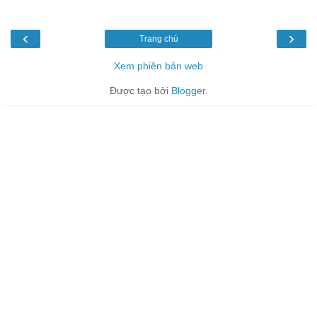
‹
›
Trang chủ
Xem phiên bản web
Được tạo bởi
Blogger
.