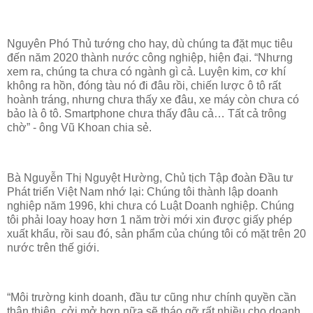
Nguyên Phó Thủ tướng cho hay, dù chúng ta đặt mục tiêu
đến năm 2020 thành nước công nghiệp, hiện đại. “Nhưng
xem ra, chúng ta chưa có ngành gì cả. Luyện kim, cơ khí
không ra hồn, đóng tàu nó đi đâu rồi, chiến lược ô tô rất
hoành tráng, nhưng chưa thấy xe đâu, xe máy còn chưa có
bảo là ô tô. Smartphone chưa thấy đâu cả… Tất cả trông
chờ” - ông Vũ Khoan chia sẻ.
Bà Nguyễn Thị Nguyệt Hường, Chủ tịch Tập đoàn Đầu tư
Phát triển Việt Nam nhớ lại: Chúng tôi thành lập doanh
nghiệp năm 1996, khi chưa có Luật Doanh nghiệp. Chúng
tôi phải loay hoay hơn 1 năm trời mới xin được giấy phép
xuất khẩu, rồi sau đó, sản phẩm của chúng tôi có mặt trên 20
nước trên thế giới.
“Môi trường kinh doanh, đầu tư cũng như chính quyền cần
thân thiện, cởi mở hơn nữa sẽ tháo gỡ rất nhiều cho doanh