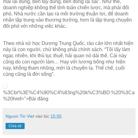
mai lại đúng, bên tây đúng, bên đông lại sai”. Như thế,
doanh nghiệp không thể tính toán chiến lược, mà phải đối
phó. Nhà nước cần tạo ra môi trường thuận lợi, để doanh
nhân tập trung vào thương trường, hơn là tập trung chuyện
đối phó với những việc khác.
Theo nhà sử học Dương Trung Quốc, rào cản lớn nhất hiện
này là con người, chứ không phải chính sách. “Tôi lấy làm
ngạc nhiên, khi thủ tục thuế, hải quan nó dài thế. Cái này
cũng do con người làm… Hay với lương bổng như hiện
nay, không tham nhũng, mới là chuyện lạ. Thể chế, cuối
cùng cũng là đời sống”.
%3Cbr%3E%C4%90%C4%83ng%20k%C3%BD:%20%3Ca
%20href=">Bài đăng
Nguon Tin Viet
vào lúc
15:55
Chia sẻ