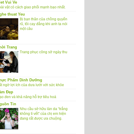
iet Vui Ve
oài vật có cách giao phối mạnh bạo nhất.
ghe thuat Yeu
Bị bạn thân của chồng quyến
rũ, tôi cay đắng khi anh ta nói
một câu
hời Trang
Trang phục công sở ngày thu
hực Phẩm Dinh Dưỡng
t ngờ lợi ích của dưa lưới với sức khỏe
àm Đẹp
ạo đen và khả năng hỗ trợ tiêu hoá
guồn Tin
Nhu cầu sở hữu làn da “trắng
không tì vết” của chị em hiện
đang rất được ưa chuộng.