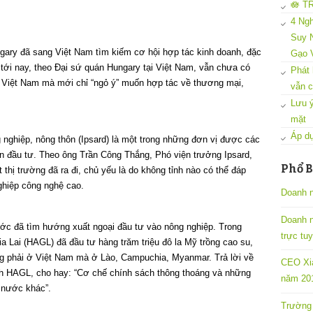
🪷 T
4 Ngh
Suy N
ary đã sang Việt Nam tìm kiếm cơ hội hợp tác kinh doanh, đặc
Gạo 
 tới nay, theo Đại sứ quán Hungary tại Việt Nam, vẫn chưa có
Phát 
 Việt Nam mà mới chỉ “ngỏ ý” muốn hợp tác về thương mại,
vẫn c
Lưu ý
mặt
Áp dụ
g nghiệp, nông thôn (Ipsard) là một trong những đơn vị được các
n đầu tư. Theo ông Trần Công Thắng, Phó viện trưởng Ipsard,
Phổ B
 thị trường đã ra đi, chủ yếu là do không tỉnh nào có thể đáp
ghiệp công nghệ cao.
Doanh n
Doanh 
ước đã tìm hướng xuất ngoại đầu tư vào nông nghiệp. Trong
trực tu
Lai (HAGL) đã đầu tư hàng trăm triệu đô la Mỹ trồng cao su,
g phải ở Việt Nam mà ở Lào, Campuchia, Myanmar. Trả lời về
CEO Xia
h HAGL, cho hay: “Cơ chế chính sách thông thoáng và những
năm 201
ở nước khác”.
Trường 