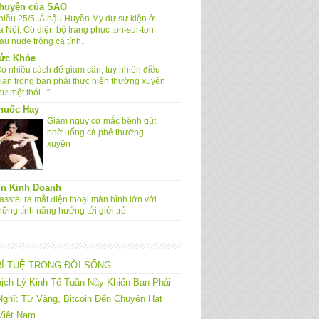
huyện của SAO
hiều 25/5, Á hậu Huyền My dự sự kiện ở
à Nội. Cô diện bộ trang phục ton-sur-ton
àu nude trông cá tính.
ức Khỏe
Có nhiều cách để giảm cân, tuy nhiên điều
uan trọng bạn phải thực hiện thường xuyên
ư một thói..."
huốc Hay
Giảm nguy cơ mắc bệnh gút
nhờ uống cà phê thường
xuyên
in Kinh Doanh
sstel ra mắt điện thoại màn hình lớn với
hững tính năng hướng tới giới trẻ
RÍ TUỆ TRONG ĐỜI SỐNG
ịch Lý Kinh Tế Tuần Này Khiến Bạn Phải
ghĩ: Từ Vàng, Bitcoin Đến Chuyện Hạt
Việt Nam