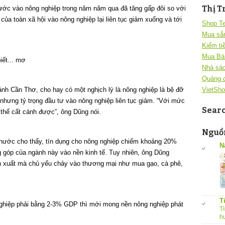
Thị T
ớc vào nông nghiệp trong năm năm qua đã tăng gấp đôi so với
a toàn xã hội vào nông nghiệp lại liên tục giảm xuống và tới
Shop T
Mua sắ
Kiếm ti
Mua Bá
iết... mơ
Nhà sác
Quảng 
VietSho
h Cần Thơ, cho hay có một nghịch lý là nông nghiệp là bệ đỡ
nhưng tỷ trọng đầu tư vào nông nghiệp liên tục giảm. “Với mức
Sear
 thể cất cánh được”, ông Dũng nói.
Nguồn
 nước cho thấy, tín dụng cho nông nghiệp chiếm khoảng 20%
N
 góp của ngành này vào nền kinh tế. Tuy nhiên, ông Dũng
sản xuất mà chủ yếu chảy vào thương mại như mua gạo, cà phê,
T
nghiệp phải bằng 2-3% GDP thì mới mong nền nông nghiệp phát
Tì
h