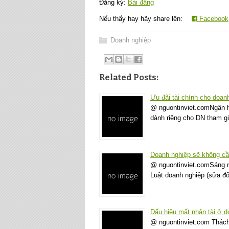
Đăng ký:
Bài đăng
Nếu thấy hay hãy share lên:
Facebook
Doanh nghiệp
Related Posts:
Ưu đãi tài chính cho doanh
@ nguontinviet.comNgân h
dành riêng cho DN tham gi
Doanh nghiệp sẽ không cầ
@ nguontinviet.comSáng na
Luật doanh nghiệp (sửa đổi
Dấu hiệu mất nhân tài ở d
@ nguontinviet.com Thách 