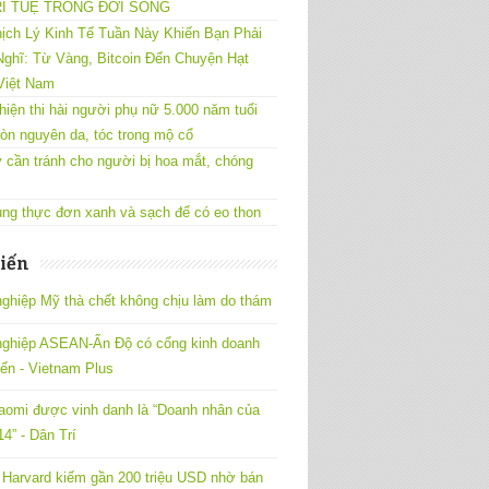
RÍ TUỆ TRONG ĐỜI SỐNG
ịch Lý Kinh Tế Tuần Này Khiến Bạn Phải
ghĩ: Từ Vàng, Bitcoin Đến Chuyện Hạt
Việt Nam
hiện thi hài người phụ nữ 5.000 năm tuổi
òn nguyên da, tóc trong mộ cổ
 cần tránh cho người bị hoa mắt, chóng
ng thực đơn xanh và sạch để có eo thon
iến
ghiệp Mỹ thà chết không chịu làm do thám
nghiệp ASEAN-Ấn Độ có cổng kinh doanh
yến - Vietnam Plus
omi được vinh danh là “Doanh nhân của
4” - Dân Trí
Harvard kiếm gần 200 triệu USD nhờ bán