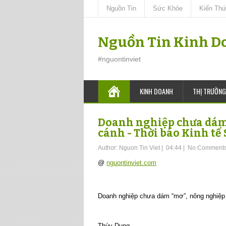
Nguồn Tin
Sức Khỏe
Kiến Th
Nguồn Tin Kinh D
#nguontinviet
KINH DOANH
THỊ TRƯỜNG
Doanh nghiệp chưa dám 
cánh - Thời báo Kinh tế
Author:
Nguon Tin Viet
|
04:44
|
No Comment
@
nguontinviet.com
Doanh nghiệp chưa dám “mơ”, nông nghiệp
Thùy Dung