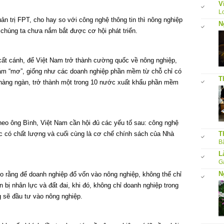
V
L
n trị FPT, cho hay so với công nghệ thông tin thì nông nghiệp
N
 chúng ta chưa nắm bắt được cơ hội phát triển.
cất cánh, để Việt Nam trở thành cường quốc về nông nghiệp,
dám “mơ”, giống như các doanh nghiệp phần mềm từ chỗ chỉ có
T
ố hàng ngàn, trở thành một trong 10 nước xuất khẩu phần mềm
eo ông Bình, Việt Nam cần hội đủ các yếu tố sau: công nghệ
T
ực có chất lượng và cuối cùng là cơ chế chính sách của Nhà
Bấ
L
G
N
 rằng để doanh nghiệp đổ vốn vào nông nghiệp, không thể chỉ
 bị nhân lực và đất đai, khi đó, không chỉ doanh nghiệp trong
sẽ đầu tư vào nông nghiệp.