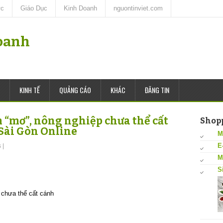
ức
Giáo Dục
Kinh Doanh
nguontinviet.com
oanh
KINH TẾ
QUẢNG CÁO
KHÁC
ĐĂNG TIN
“mơ”, nông nghiệp chưa thể cất
Shop
 Sài Gòn Online
M
E
s
|
M
S
 chưa thể cất cánh