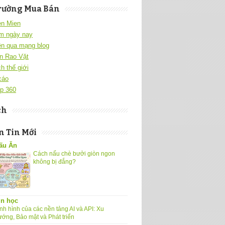
rường Mua Bán
en Mien
m ngày nay
ền qua mạng blog
n Rao Vặt
h thế giới
cáo
p 360
ch
 Tin Mới
ấu Ăn
Cách nấu chè bưởi giòn ngon
không bị đắng?
in học
nh hình của các nền tảng AI và API: Xu
ướng, Bảo mật và Phát triển