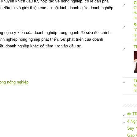
 khuyến khích đầu tư, hợp tác về nông nghiệp, có lẽ cần phải
C
n đầu tư và giới thiệu các cơ hội kinh doanh giữa doanh nghiệp
C
H
m
S
"
g nghe ý kiến của doanh nghiệp trong ngành để sửa đổi chính
q
nh nghiệp nông nghiệp phát triển. Sự phát triển của doanh
nh
hiều doanh nghiệp khác có tiềm lực vào đầu tư.
T
T
rong nông nghiệp
Ma
n
🪷 T
4 Ngh
Suy N
Gạo 