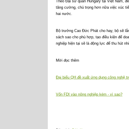
Theo Đại sứ quán Hungary tại Việt Nam, để
tăng cường, chú trọng hơn nữa việc xúc tiế
hai nước.
Bộ trưởng Cao Đức Phát cho hay, bộ sẽ lắn
sách sao cho phù hợp, tạo điều kiện để doa
nghiệp hiện tại sẽ là động lực để thu hút n
Mời đọc thêm
Đại biểu QH đề xuất ứng dụng công nghệ t
Vốn FDI vào nông nghiệp kém - vì sao?