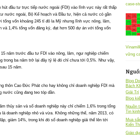
case-st
út đầu tư trực tiếp nước ngoài (FDI) vào lĩnh vực này rất thấp
tư nước ngoài, Bộ Kế hoạch và Đầu tư, hiện cả nước có gần
 tổng vốn khoảng 245 tỉ đô la Mỹ nhưng lĩnh vực nông, lâm,
n và 1,4% tổng vốn đăng ký, đạt hơn 500 dự án với tổng vốn
Vinamil
y 15 năm trước đầu tư FDI vào nông, lâm, ngư nghiệp chiếm
vững ca
trong ba năm trở lại đây tỷ lệ đó chỉ chưa tới 0,5%. Như vậy,
 sau 15 năm.
Nguồ
Blog Do
ông thôn Cao Đức Phát cho hay không chỉ doanh nghiệp FDI mà
Bách K
Giải Trí
g nước cũng đang teo tóp dần.
Blog kiê
âm thủy sản và số doanh nghiệp này chỉ chiếm 1,6% trong tổng
Nguồn t
Tin kin
u là doanh nghiệp nhỏ và vừa. Không những thế, năm 2013, có
Mua sắm
ập, giảm 14%, trong khi đó số doanh nghiệp giải thể lên tới
Kiến T
Giáo dụ