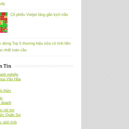
udy
Cổ phiếu Vietjet tăng gần kịch trần
k đứng Top 5 thương hiệu sữa có tính bền
o nhất toàn cầu
n Tin
anh nghiệp
hoa Văn Hóa
́n thức
in
h doanh
 nội trợ
hức Quân Sự
c giới tính