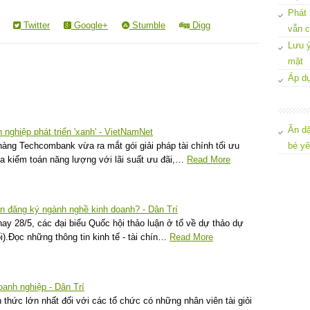
Phát 
Twitter
Google+
Stumble
Digg
vẫn c
Lưu ý
mặt
Áp dụ
Ăn dặ
 nghiệp phát triển 'xanh' - VietNamNet
àng Techcombank vừa ra mắt gói giải pháp tài chính tối ưu
bé y
a kiểm toán năng lượng với lãi suất ưu đãi,…
Read More
n đăng ký ngành nghề kinh doanh? - Dân Trí
y 28/5, các đại biểu Quốc hội thảo luận ở tổ về dự thảo dự
).Đọc những thông tin kinh tế - tài chín…
Read More
oanh nghiệp - Dân Trí
thức lớn nhất đối với các tổ chức có những nhân viên tài giỏi