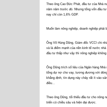
Theo ông Cao Đức Phát, đầu tư của Nhà nư
năm năm trước đó. Nhưng tổng vốn đầu tư củ
nay chỉ còn 1,6% GDP.
Muốn làm nông nghiệp, doanh nghiệp phải b
Ông Võ Hùng Dũng, Giám đốc VCCI chi nhán
và là điểm mạnh của nền kinh tế nước nhà 
đầu tư thấp như vậy thì nông nghiệp không
Ông Dũng trích số liệu của Ngân hàng Nhà
tổng dự nợ cho vay, tương đương với đóng
khẳng định, tín dụng này chảy rất ít vào 
điều...
Theo ông Dũng, tối thiểu đầu tư cho nông 
triển có chiều sâu và hiện đại được.