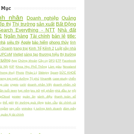
 Mục
nh nhân
Doanh nghiệp
Quảng
ếp thị
Thị trường
sản xuất
Bất Động
Search Everything - NTT
Nhà đất
1
Ngân hàng
Tài chính
bán lẻ
title:
nhà
siêu thị
Apple
bảo hiểm
phong thủy
tình
h Doanh
trang trại
Kinh Tế
Kênh 2
Luật
xây nhà
UPCoM
Vietjet
sáng tạo
thương hiệu
thị trường
 tưởng
App
Chứng khoán
Cây cọ
DP3
ETF
Facebook
à Nội
KIP
Khoa Học Phổ Thông
Làm giàu
Novaland
hong thuỷ
Photo
Pháp Lý
Slidejoy
Spam
SỨC KHOẺ
rang trại nghỉ dưỡng
Tỷ phú
Vinamilk
case-study
chiến
ng cáo
crypto
cười
doanh nhân Việt
doanh nhân nữ
ân tuổi teen
hạt nêm
lưu trữ
mỹ phẩm
nhà đầu tư
nội
pCloud
poster
quán ăn
sành điệu
thanh toán số
ụ
thế giới
thị trường quà tặng
toàn cầu
tài chính cá
 ngầm
vay vốn
vnindex
ý tưởng kinh doanh
đám mây
quản lý tài chính