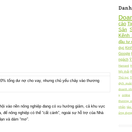
Danh
Doa
cáo
Ti
Sản
Kênh 
đầu tư 
dục
Kin
Google
ngách
Ý
Harvard
H
Nội thất
P
Thủ tục
T
20% tổng dư nợ cho vay, nhưng chủ yếu chảy vào thương
dịch quả
doanh nh
y
online
thương v
 hội vào nền nông nghiệp đang có xu hướng giảm, cả khu vực
nhân
tàu
, để nông nghiệp có thể “cất cánh”, ngoài sự hỗ trợ của Nhà
ứng dụng 
dạn và dám “mơ”.