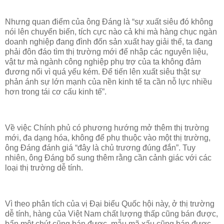
Nhưng quan điểm của ông Đáng là “sự xuất siêu đó không
nói lên chuyển biến, tích cực nào cả khi mà hàng chục ngàn
doanh nghiệp đang đình đốn sản xuất hay giải thể, ta đang
phải đôn đáo tìm thị trường mới để nhập các nguyên liệu,
vật tư mà ngành công nghiệp phụ trợ của ta không đảm
đương nổi vì quá yếu kém. Để tiến lên xuất siêu thật sự
phản ánh sự lớn mạnh của nền kinh tế ta cần nỗ lực nhiều
hơn trong tái cơ cấu kinh tế”.
Về việc Chính phủ có phương hướng mở thêm thị trường
mới, đa dạng hóa, không để phụ thuộc vào một thị trường,
ông Đáng đánh giá “đây là chủ trương đúng đắn”. Tuy
nhiên, ông Đáng bổ sung thêm rằng cần cảnh giác với các
loại thị trường dễ tính.
Vì theo phân tích của vị Đại biểu Quốc hội này, ở thị trường
dễ tính, hàng của Việt Nam chất lượng thấp cũng bán được,
bẩn một chút cũng bán được, mẫu mã xấu cũng bán được,