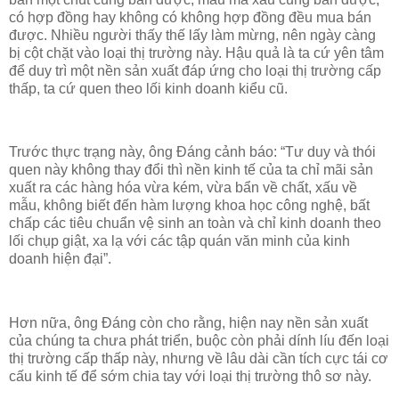
có hợp đồng hay không có không hợp đồng đều mua bán
được. Nhiều người thấy thế lấy làm mừng, nên ngày càng
bị cột chặt vào loại thị trường này. Hậu quả là ta cứ yên tâm
để duy trì một nền sản xuất đáp ứng cho loại thị trường cấp
thấp, ta cứ quen theo lối kinh doanh kiểu cũ.
Trước thực trạng này, ông Đáng cảnh báo: “Tư duy và thói
quen này không thay đổi thì nền kinh tế của ta chỉ mãi sản
xuất ra các hàng hóa vừa kém, vừa bẩn về chất, xấu về
mẫu, không biết đến hàm lượng khoa học công nghệ, bất
chấp các tiêu chuẩn vệ sinh an toàn và chỉ kinh doanh theo
lối chụp giật, xa lạ với các tập quán văn minh của kinh
doanh hiện đại”.
Hơn nữa, ông Đáng còn cho rằng, hiện nay nền sản xuất
của chúng ta chưa phát triển, buộc còn phải dính líu đến loại
thị trường cấp thấp này, nhưng về lâu dài cần tích cực tái cơ
cấu kinh tế để sớm chia tay với loại thị trường thô sơ này.