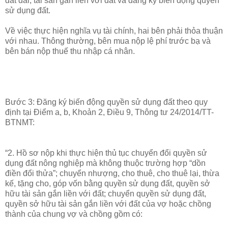
đất đai, tài sản gắn liền với đất và đăng ký biến động quyền
sử dụng đất.
Về việc thực hiện nghĩa vụ tài chính, hai bên phải thỏa thuận
với nhau. Thông thường, bên mua nộp lệ phí trước bạ và
bên bán nộp thuế thu nhập cá nhân.
Bước 3: Đăng ký biến động quyền sử dụng đất theo quy
định tại Điểm a, b, Khoản 2, Điều 9, Thông tư 24/2014/TT-
BTNMT:
“2. Hồ sơ nộp khi thực hiện thủ tục chuyển đổi quyền sử
dụng đất nông nghiệp mà không thuộc trường hợp “dồn
điền đổi thửa”; chuyển nhượng, cho thuê, cho thuê lại, thừa
kế, tặng cho, góp vốn bằng quyền sử dụng đất, quyền sở
hữu tài sản gắn liền với đất; chuyển quyền sử dụng đất,
quyền sở hữu tài sản gắn liền với đất của vợ hoặc chồng
thành của chung vợ và chồng gồm có: