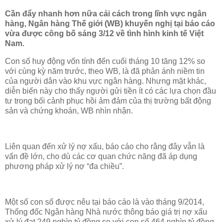
Cần đẩy nhanh hơn nữa cải cách trong lĩnh vực ngân
hàng, Ngân hàng Thế giới (WB) khuyến nghị tại báo cáo
vừa được công bố sáng 3/12 về tình hình kinh tế Việt
Nam.
Con số huy động vốn tính đến cuối tháng 10 tăng 12% so
với cùng kỳ năm trước, theo WB, là đã phản ánh niềm tin
của người dân vào khu vực ngân hàng. Nhưng mặt khác,
diễn biến này cho thấy người gửi tiền ít có các lựa chọn đầu
tư trong bối cảnh phục hồi ảm đảm của thị trường bất động
sản và chứng khoán, WB nhìn nhận.
Liên quan đến xử lý nợ xấu, báo cáo cho rằng đây vẫn là
vấn đề lớn, cho dù các cơ quan chức năng đã áp dụng
phương pháp xử lý nợ “đa chiều”.
Một số con số được nêu tại báo cáo là vào tháng 9/2014,
Thống đốc Ngân hàng Nhà nước thông báo giá trị nợ xấu
xử lý đạt 249 nghìn tỷ đồng so với con số 464 nghìn tỷ đồng