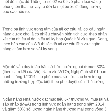
triệt để, mặc dù Thông tư số 02 và 09 về phân loại và dự
phòng tổn thất nợ vay ra đời là một bước đi đúng hướng,
báo cáo nêu rõ.
Trong ba lĩnh vực trọng tâm của tái cơ cấu, tái cơ cấu ngân
hàng được cho là có nhiều chuyển biến tích cực, theo nhận
xét của nhiều vị đại biểu tại kỳ họp Quốc hội vừa qua. Song,
theo báo cáo của WB thì tốc độ tái cơ cấu lĩnh vực ngân
hàng chậm hơn so với kỳ vọng.
Mặc dù vẫn duy trì áp trần sở hữu nước ngoài ở mức 30%
(theo cam kết của Việt Nam với WTO), Nghị định số 01 ban
hành tháng 1/2014 cho phép mức sở hữu cao hơn trong
những trường hợp đặc biệt theo phê duyệt của Thủ tướng.
Ngân hàng Nhà nước đặt mục tiêu 6-7 thương vụ mua lại và
sáp nhập (M&A) trong lĩnh vực ngân hàng trong năm 2014
và giảm 50% số lượng ngân hàng thương mại trong vòng 3