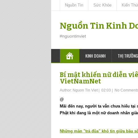
Nguồn Tin
Sức Khỏe
Kiến Th
Nguồn Tin Kinh D
#nguontinviet
KINH DOANH
THỊ TRƯỜNG
Bí mật khiến nữ diễn viê
VietNamNet
Author:
Nguon Tin Viet
|
02:03
|
No Comment
@
Mãi đến nay, người ta vẫn chưa hiểu tại
Phật khi đang là một nữ doanh nhân già
Những màn "trả đũa" khó tin giữa bầu sô