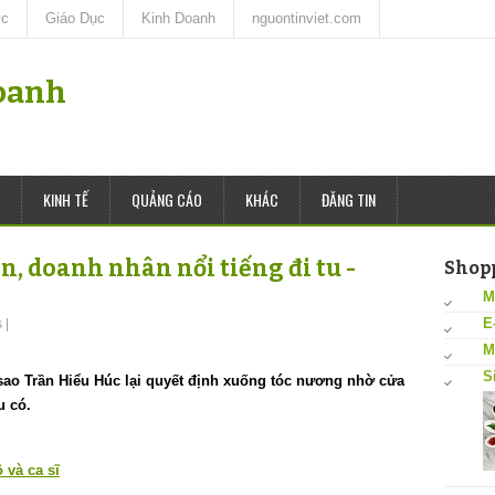
ức
Giáo Dục
Kinh Doanh
nguontinviet.com
oanh
KINH TẾ
QUẢNG CÁO
KHÁC
ĐĂNG TIN
n, doanh nhân nổi tiếng đi tu -
Shop
M
E
s
|
M
S
 sao Trần Hiểu Húc lại quyết định xuống tóc nương nhờ cửa
u có.
 và ca sĩ