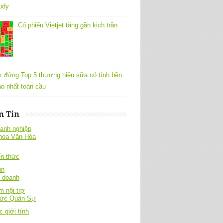
udy
Cổ phiếu Vietjet tăng gần kịch trần
k đứng Top 5 thương hiệu sữa có tính bền
o nhất toàn cầu
n Tin
anh nghiệp
hoa Văn Hóa
́n thức
in
h doanh
 nội trợ
hức Quân Sự
c giới tính