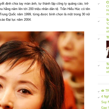
C
yết định chia tay màn ảnh, tự thành lập công ty quảng cáo, trở
C
u hằng năm lên tới 200 triệu nhân dân tệ. Trần Hiểu Húc có tên
H
m
a Trung Quốc năm 1999, từng được bình chọn là một trong 30 nữ
 cáo Đại lục năm 2004.
S
"
q
nh
T
T
Ma
n
🪷 T
4 Ngh
Suy N
Gạo 