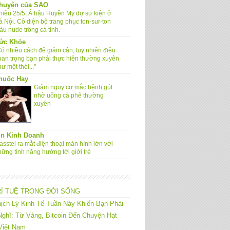
huyện của SAO
hiều 25/5, Á hậu Huyền My dự sự kiện ở
à Nội. Cô diện bộ trang phục ton-sur-ton
àu nude trông cá tính.
ức Khỏe
Có nhiều cách để giảm cân, tuy nhiên điều
uan trọng bạn phải thực hiện thường xuyên
ư một thói..."
huốc Hay
Giảm nguy cơ mắc bệnh gút
nhờ uống cà phê thường
xuyên
in Kinh Doanh
sstel ra mắt điện thoại màn hình lớn với
hững tính năng hướng tới giới trẻ
RÍ TUỆ TRONG ĐỜI SỐNG
ịch Lý Kinh Tế Tuần Này Khiến Bạn Phải
ghĩ: Từ Vàng, Bitcoin Đến Chuyện Hạt
Việt Nam