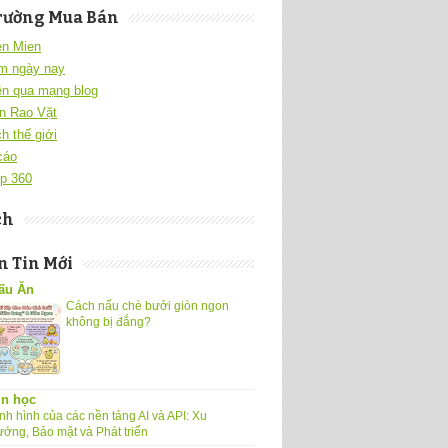
rường Mua Bán
en Mien
m ngày nay
ền qua mạng blog
n Rao Vặt
h thế giới
cáo
p 360
ch
 Tin Mới
ấu Ăn
Cách nấu chè bưởi giòn ngon
không bị đắng?
in học
nh hình của các nền tảng AI và API: Xu
ướng, Bảo mật và Phát triển