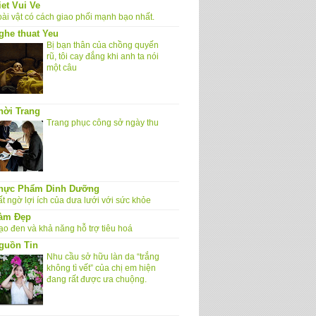
iet Vui Ve
oài vật có cách giao phối mạnh bạo nhất.
ghe thuat Yeu
Bị bạn thân của chồng quyến
rũ, tôi cay đắng khi anh ta nói
một câu
hời Trang
Trang phục công sở ngày thu
hực Phẩm Dinh Dưỡng
t ngờ lợi ích của dưa lưới với sức khỏe
àm Đẹp
ạo đen và khả năng hỗ trợ tiêu hoá
guồn Tin
Nhu cầu sở hữu làn da “trắng
không tì vết” của chị em hiện
đang rất được ưa chuộng.