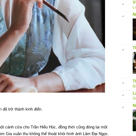
V
L
N
T
T
Bấ
L
G
N
 đã trở thành kinh điển.
t cánh cửa cho Trần Hiểu Húc, đồng thời cũng đóng lại một
him Gia xuân thu không thể thoát khỏi hình ảnh Lâm Đại Ngọc.