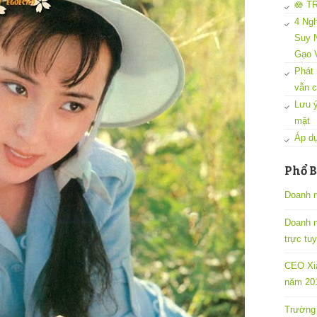
🪷 T
4 Ngh
Suy N
Gạo 
Phát 
vẫn c
Lưu ý
mặt
Áp dụ
Phổ B
Doanh n
Doanh 
trực tu
CEO Xia
năm 201
Trường 