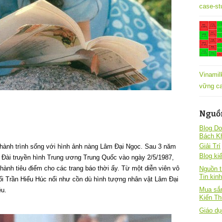
case-st
Vinamil
vững ca
Nguồ
Blog Do
Bách K
Giải Trí
 hành trình sống với hình ảnh nàng Lâm Đại Ngọc. Sau 3 năm
Blog kiê
 Đài truyền hình Trung ương Trung Quốc vào ngày 2/5/1987,
thành tiêu điểm cho các trang báo thời ấy. Từ một diễn viên vô
Nguồn t
Tin kin
ổi Trần Hiểu Húc nổi như cồn dù hình tượng nhân vật Lâm Đại
Mua sắm
ều.
Kiến T
Giáo dụ