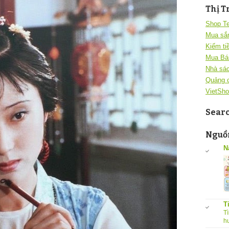
Thị T
Shop T
Mua sắ
Kiếm ti
Mua Bá
Nhà sác
Quảng 
VietSho
Sear
Nguồn
N
T
Tì
h