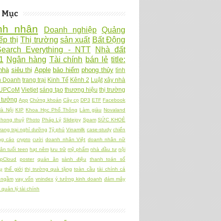
 Mục
nh nhân
Doanh nghiệp
Quảng
ếp thị
Thị trường
sản xuất
Bất Động
Search Everything - NTT
Nhà đất
1
Ngân hàng
Tài chính
bán lẻ
title:
nhà
siêu thị
Apple
bảo hiểm
phong thủy
tình
h Doanh
trang trại
Kinh Tế
Kênh 2
Luật
xây nhà
UPCoM
Vietjet
sáng tạo
thương hiệu
thị trường
 tưởng
App
Chứng khoán
Cây cọ
DP3
ETF
Facebook
à Nội
KIP
Khoa Học Phổ Thông
Làm giàu
Novaland
hong thuỷ
Photo
Pháp Lý
Slidejoy
Spam
SỨC KHOẺ
rang trại nghỉ dưỡng
Tỷ phú
Vinamilk
case-study
chiến
ng cáo
crypto
cười
doanh nhân Việt
doanh nhân nữ
ân tuổi teen
hạt nêm
lưu trữ
mỹ phẩm
nhà đầu tư
nội
pCloud
poster
quán ăn
sành điệu
thanh toán số
ụ
thế giới
thị trường quà tặng
toàn cầu
tài chính cá
 ngầm
vay vốn
vnindex
ý tưởng kinh doanh
đám mây
quản lý tài chính