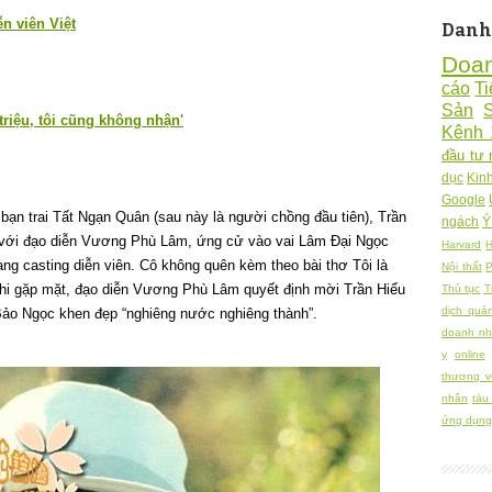
n viên Việt
Danh
Doa
cáo
Ti
Sản
triệu, tôi cũng không nhận'
Kênh 
đầu tư 
dục
Kin
Google
bạn trai Tất Ngạn Quân (sau này là người chồng đầu tiên), Trần
ngách
Ý
nh với đạo diễn Vương Phù Lâm, ứng cử vào vai Lâm Đại Ngọc
Harvard
H
ng casting diễn viên. Cô không quên kèm theo bài thơ Tôi là
Nội thất
P
khi gặp mặt, đạo diễn Vương Phù Lâm quyết định mời Trần Hiểu
Thủ tục
T
dịch quả
Bảo Ngọc khen đẹp “nghiêng nước nghiêng thành”.
doanh nh
y
online
thương v
nhân
tàu
ứng dụng 