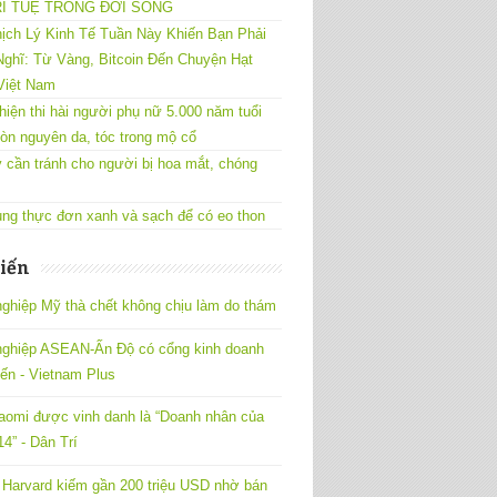
RÍ TUỆ TRONG ĐỜI SỐNG
ịch Lý Kinh Tế Tuần Này Khiến Bạn Phải
ghĩ: Từ Vàng, Bitcoin Đến Chuyện Hạt
Việt Nam
hiện thi hài người phụ nữ 5.000 năm tuổi
òn nguyên da, tóc trong mộ cổ
 cần tránh cho người bị hoa mắt, chóng
ng thực đơn xanh và sạch để có eo thon
iến
ghiệp Mỹ thà chết không chịu làm do thám
nghiệp ASEAN-Ấn Độ có cổng kinh doanh
yến - Vietnam Plus
omi được vinh danh là “Doanh nhân của
4” - Dân Trí
Harvard kiếm gần 200 triệu USD nhờ bán