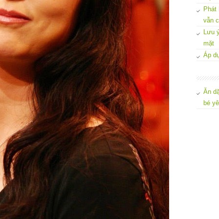
Phát 
vẫn c
Lưu ý
mặt
Áp dụ
Ăn dặ
bé y