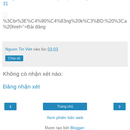
31
%3Cbr%3E%C4%90%C4%83ng%20k%C3%BD:%20%3Ca
%20href=">Bài đăng
Nguon Tin Viet
vào lúc
03:03
Chia sẻ
Không có nhận xét nào:
Đăng nhận xét
‹
›
Trang chủ
Xem phiên bản web
Được tạo bởi
Blogger
.