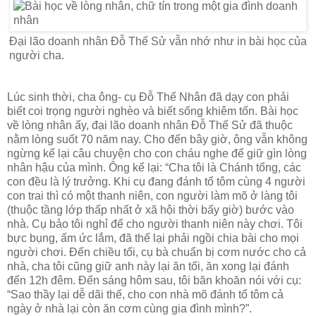
Đại lão doanh nhân Đỗ Thế Sử vẫn nhớ như in bài học của
người cha.
Lúc sinh thời, cha ông- cụ Đỗ Thế Nhân đã dạy con phải
biết coi trọng người nghèo và biết sống khiêm tốn. Bài học
về lòng nhân ấy, đại lão doanh nhân Đỗ Thế Sử đã thuộc
nằm lòng suốt 70 năm nay. Cho đến bây giờ, ông vẫn không
ngừng kể lại câu chuyện cho con cháu nghe để giữ gìn lòng
nhân hậu của mình. Ông kể lại: “Cha tôi là Chánh tổng, các
con đều là lý trưởng. Khi cụ đang đánh tổ tôm cùng 4 người
con trai thì có một thanh niên, con người làm mõ ở làng tôi
(thuộc tầng lớp thấp nhất ở xã hội thời bấy giờ) bước vào
nhà. Cụ bảo tôi nghỉ để cho người thanh niên này chơi. Tôi
bực bụng, ấm ức lắm, đã thế lại phải ngồi chia bài cho mọi
người chơi. Đến chiều tối, cụ bà chuẩn bị cơm nước cho cả
nhà, cha tôi cũng giữ anh này lại ăn tối, ăn xong lại đánh
đến 12h đêm. Đến sáng hôm sau, tôi băn khoăn nói với cụ:
“Sao thầy lại dễ dãi thế, cho con nhà mõ đánh tổ tôm cả
ngày ở nhà lại còn ăn cơm cùng gia đình mình?”.