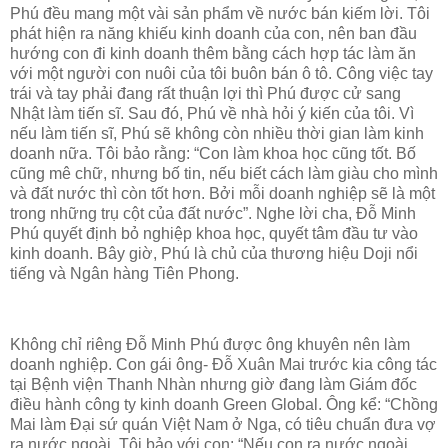
Phú đều mang một vài sản phẩm về nước bán kiếm lời. Tôi
phát hiện ra năng khiếu kinh doanh của con, nên ban đầu
hướng con đi kinh doanh thêm bằng cách hợp tác làm ăn
với một người con nuôi của tôi buôn bán ô tô. Công việc tay
trái và tay phải đang rất thuận lợi thì Phú được cử sang
Nhật làm tiến sĩ. Sau đó, Phú về nhà hỏi ý kiến của tôi. Vì
nếu làm tiến sĩ, Phú sẽ không còn nhiều thời gian làm kinh
doanh nữa. Tôi bảo rằng: “Con làm khoa học cũng tốt. Bố
cũng mê chữ, nhưng bố tin, nếu biết cách làm giàu cho mình
và đất nước thì còn tốt hơn. Bởi mỗi doanh nghiệp sẽ là một
trong những trụ cột của đất nước”. Nghe lời cha, Đỗ Minh
Phú quyết định bỏ nghiệp khoa học, quyết tâm đầu tư vào
kinh doanh. Bây giờ, Phú là chủ của thương hiệu Doji nổi
tiếng và Ngân hàng Tiên Phong.
Không chỉ riêng Đỗ Minh Phú được ông khuyên nên làm
doanh nghiệp. Con gái ông- Đỗ Xuân Mai trước kia công tác
tại Bệnh viện Thanh Nhàn nhưng giờ đang làm Giám đốc
điều hành công ty kinh doanh Green Global. Ông kể: “Chồng
Mai làm Đại sứ quán Việt Nam ở Nga, có tiêu chuẩn đưa vợ
ra nước ngoài. Tôi bảo với con: “Nếu con ra nước ngoài