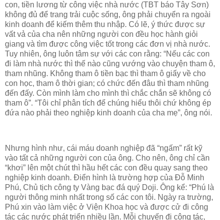
con, tiền lương từ công việc nhà nước (TBT báo Tây Sơn)
không đủ để trang trải cuộc sống, ông phải chuyển ra ngoài
kinh doanh để kiếm thêm thu nhập. Có lẽ, ý thức được sự
vất vả của cha nên những người con đều học hành giỏi
giang và tìm được công việc tốt trong các đơn vị nhà nước.
Tuy nhiên, ông luôn tâm sự với các con rằng: “Nếu các con
đi làm nhà nước thì thế nào cũng vướng vào chuyện tham ô,
tham nhũng. Không tham ô tiền bạc thì tham ô giấy về cho
con học, tham ô thời gian; có chức đến đâu thì tham nhũng
đến đấy. Còn mình làm cho mình thì chắc chắn sẽ không có
tham ô”. “Tôi chỉ phân tích để chúng hiểu thôi chứ không ép
đứa nào phải theo nghiệp kinh doanh của cha mẹ”, ông nói.
Nhưng hình như, cái máu doanh nghiệp đã “ngấm” rất kỹ
vào tất cả những người con của ông. Cho nên, ông chỉ cần
“khơi” lên một chút thì hầu hết các con đều quay sang theo
nghiệp kinh doanh. Điển hình là trường hợp của Đỗ Minh
Phú, Chủ tịch công ty Vàng bạc đá quý Doji. Ông kể: “Phú là
người thông minh nhất trong số các con tôi. Ngày ra trường,
Phú xin vào làm việc ở Viện Khoa học và được cử đi công
tác các nước phát triển nhiều lần. Mỗi chuyến đi công tác,