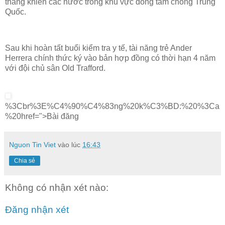
thang khiến các nước trong khu vực đồng tâm chống Trung
Quốc.
Sau khi hoàn tất buổi kiểm tra y tế, tài năng trẻ Ander
Herrera chính thức ký vào bản hợp đồng có thời hạn 4 năm
với đội chủ sân Old Trafford.
%3Cbr%3E%C4%90%C4%83ng%20k%C3%BD:%20%3Ca
%20href=">Bài đăng
Nguon Tin Viet
vào lúc
16:43
Chia sẻ
Không có nhận xét nào:
Đăng nhận xét