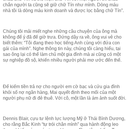
chắn người ta cũng sẽ giữ chữ Tín như mình. Dòng máu
nhà tôi là dòng máu kinh doanh và được lọc bằng chữ Tín”.
Chúng tôi mải miết nghe những câu chuyện của ông mà
không để ý đã đế giờ trưa. Đứng dậy ra về, ông vui vẻ cho
biết thêm: “Tôi đang theo học tiếng Anh cùng với đứa con
gái của mình”. Nghe thông tin này, chúng tôi càng hiểu, tại
sao ông lại có thể làm chủ một gia đình mà ai cũng có một
sự nghiệp đồ sộ, khiến nhiều người phải mơ ước đến thế.
Để kiếm tiền trả nợ cho người em cờ bạc và cứu gia đình
khỏi số nợ ngân hàng, Mai quyết định theo mối của một
người phụ nữ đi đẻ thuê. Với cô, một lần là ám ảnh suốt đời.
Dennis Blair, cựu tư lệnh lực lượng Mỹ ở Thái Bình Dương,
cho rằng Bắc Kinh “tự trói chân mình” qua hành động leo