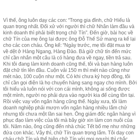
Vì thế, ông luôn dạy các con: “Trong gia đình, chữ Hiếu là
quan trọng nhất. Đối xử với người thì chữ Nhân làm đầu và
kinh doanh thì phải biết trọng chữ Tín”. Đến giờ, bài học về
chữ Tín của mẹ ông lại được ông Đỗ Thế Sử mang ra kể lại
cho các con cháu. Ông kể: “Ngày trước, mẹ tôi đặt mua tơ
về dệt ở Hàng Ngang, Hàng Đào. Bà giữ chữ tín đến mức
chỉ cần nhắn một câu là có hàng đưa về ngay, tiền trả sau.
Khi tôi đang làm kinh doanh cũng thế, tôi và bạn hàng luôn
đặt chữ tín lên đầu. Cuộn vải 150 m thì mét nào cũng như
mét nào, 100 cuộn như một. Có khi chưa ký hợp đồng, tôi
chỉ cần gọi điện là họ chuyển hàng sang ngay cho mình. Bởi
tôi hiểu và luôn nói với con cái mình, không ai sống được
một mình, người nọ phải dựa vào người kia để cùng tồn tại.
Rồi việc vay vốn ngân hàng cũng thế. Ngày xưa, tôi làm
doanh nghiệp phải mượn vốn ngân hàng nhiều lắm chứ
nhưng tôi chưa một lần sai hẹn. Ông giám đốc ngân hàng vì
phục đạo làm việc của tôi mà bây giờ xin làm con nuôi của
tôi. Năm nào, ông cũng đến nhà chúc Tết bố mẹ như những
đứa con khác. Vậy thì, chữ Tín quan trọng lắm. Tôi dạy con
cháu chữ Tín và thể hiện chữ Tín với mọi người thì chắc