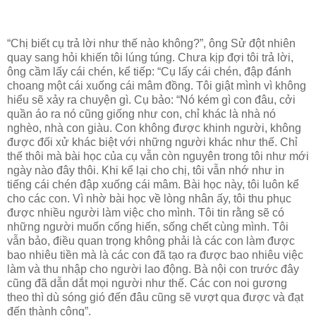
“Chị biết cụ trả lời như thế nào không?”, ông Sử đột nhiên
quay sang hỏi khiến tôi lúng túng. Chưa kịp đợi tôi trả lời,
ông cầm lấy cái chén, kể tiếp: “Cụ lấy cái chén, đập đánh
choang một cái xuống cái mâm đồng. Tôi giật mình vì không
hiểu sẽ xảy ra chuyện gì. Cụ bảo: “Nó kém gì con đâu, cởi
quần áo ra nó cũng giống như con, chỉ khác là nhà nó
nghèo, nhà con giàu. Con không được khinh người, không
được đối xử khác biệt với những người khác như thế. Chỉ
thế thôi mà bài học của cụ vẫn còn nguyên trong tôi như mới
ngày nào đây thôi. Khi kể lại cho chị, tôi vẫn nhớ như in
tiếng cái chén đập xuống cái mâm. Bài học này, tôi luôn kể
cho các con. Vì nhờ bài học về lòng nhân ấy, tôi thu phục
được nhiều người làm việc cho mình. Tôi tin rằng sẽ có
những người muốn cống hiến, sống chết cùng mình. Tôi
vẫn bảo, điều quan trọng không phải là các con làm được
bao nhiêu tiền mà là các con đã tạo ra được bao nhiêu việc
làm và thu nhập cho người lao động. Bà nội con trước đây
cũng đã dẫn dắt mọi người như thế. Các con noi gương
theo thì dù sóng gió đến đâu cũng sẽ vượt qua được và đạt
đến thành công”.