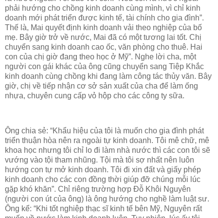
phải hướng cho chồng kinh doanh cùng mình, vì chỉ kinh
doanh mới phát triển được kinh tế, tài chính cho gia đình”.
Thế là, Mai quyết định kinh doanh vải theo nghiệp của bố
mẹ. Bây giờ trở về nước, Mai đã có một tương lai tốt. Chị
chuyển sang kinh doanh cao ốc, văn phòng cho thuê. Hai
con của chị giờ đang theo học ở Mỹ”. Nghe lời cha, một
người con gái khác của ông cũng chuyển sang Tiệp Khắc
kinh doanh cùng chồng khi đang làm công tác thủy văn. Bây
giờ, chị về tiếp nhận cơ sở sản xuất của cha để làm ống
nhựa, chuyên cung cấp vỏ hộp cho các công ty sữa.
Ông chia sẻ: “Khẩu hiệu của tôi là muốn cho gia đình phát
triển thuận hòa nên ra ngoài tự kinh doanh. Tôi mê chữ, mê
khoa học nhưng tôi chỉ lo đi làm nhà nước thì các con tôi sẽ
vướng vào tội tham nhũng. Tội mà tôi sợ nhất nên luôn
hướng con tự mở kinh doanh. Tôi đi xin đất và giấy phép
kinh doanh cho các con đồng thời giúp đỡ chúng mỗi lúc
gặp khó khăn”. Chỉ riêng trường hợp Đỗ Khôi Nguyên
(người con út của ông) là ông hướng cho nghề làm luật sư.
Ông kể: “Khi tốt nghiệp thạc sĩ kinh tế bên Mỹ, Nguyên rất