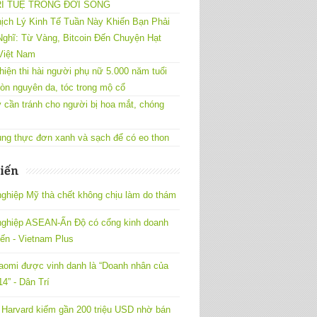
RÍ TUỆ TRONG ĐỜI SỐNG
ịch Lý Kinh Tế Tuần Này Khiến Bạn Phải
ghĩ: Từ Vàng, Bitcoin Đến Chuyện Hạt
Việt Nam
hiện thi hài người phụ nữ 5.000 năm tuổi
òn nguyên da, tóc trong mộ cổ
 cần tránh cho người bị hoa mắt, chóng
ng thực đơn xanh và sạch để có eo thon
iến
ghiệp Mỹ thà chết không chịu làm do thám
nghiệp ASEAN-Ấn Độ có cổng kinh doanh
yến - Vietnam Plus
omi được vinh danh là “Doanh nhân của
4” - Dân Trí
Harvard kiếm gần 200 triệu USD nhờ bán