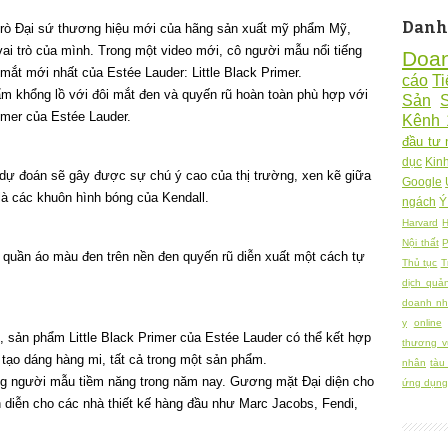
Danh
trò Đại sứ thương hiệu mới của hãng sản xuất mỹ phẩm Mỹ,
vai trò của mình. Trong một video mới, cô người mẫu nổi tiếng
Doa
t mới nhất của Estée Lauder: Little Black Primer.
cáo
Ti
m khổng lồ với đôi mắt đen và quyến rũ hoàn toàn phù hợp với
Sản
imer của Estée Lauder.
Kênh 
đầu tư 
dục
Kin
dự đoán sẽ gây được sự chú ý cao của thị trường, xen kẽ giữa
Google
à các khuôn hình bóng của Kendall.
ngách
Ý
Harvard
H
Nội thất
P
quần áo màu đen trên nền đen quyến rũ diễn xuất một cách tự
Thủ tục
T
dịch quả
doanh nh
y
online
 sản phẩm Little Black Primer của Estée Lauder có thể kết hợp
thương v
tạo dáng hàng mi, tất cả trong một sản phẩm.
nhân
tàu
ững người mẫu tiềm năng trong năm nay. Gương mặt Đại diện cho
ứng dụng 
diễn cho các nhà thiết kế hàng đầu như Marc Jacobs, Fendi,