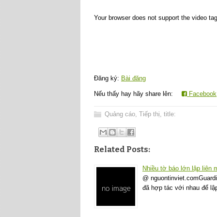
Your browser does not support the video tag
Đăng ký:
Bài đăng
Nếu thấy hay hãy share lên:
Facebook
Quảng cáo
,
Tiếp thị
,
title:
Related Posts:
Nhiều tờ báo lớn lập liên
@ nguontinviet.comGuardia
đã hợp tác với nhau để l