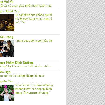
iet Vui Ve
oài vật có cách giao phối mạnh bạo nhất.
ghe thuat Yeu
Bị bạn thân của chồng quyến
rũ, tôi cay đắng khi anh ta nói
một câu
hời Trang
Trang phục công sở ngày thu
hực Phẩm Dinh Dưỡng
t ngờ lợi ích của dưa lưới với sức khỏe
àm Đẹp
ạo đen và khả năng hỗ trợ tiêu hoá
guồn Tin
Nhu cầu sở hữu làn da “trắng
không tì vết” của chị em hiện
đang rất được ưa chuộng.