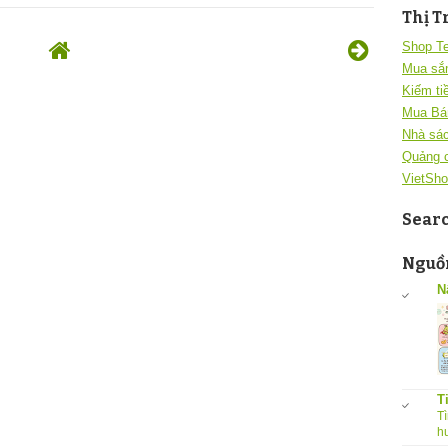
Thị T
Shop T
Mua sắ
Kiếm ti
Mua Bá
Nhà sác
Quảng 
VietSho
Sear
Nguồn
N
T
Tì
h