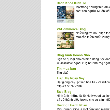
Bách Khoa Kinh Tế
Một trong những thứ làm 
soát con người. Muốn kiểm
VNCommerce Blog
Nhiều người nói: “Bận thế
mới cần thiền nhất. Vì mệt
Blog Kinh Doanh Nhỏ
Bạn sẽ bị loại nho có hình dáng độc đá
🍇 🍇🍇🍇Vẻ ngoài kì lạ như những ngón
Tin mua ban
Thu giá?
Tiếp Thị Ngày Nay
Hạt giống cây lạc tiên hoa tía - Passiflora
http://ift.tt/1N7VhnK
Sale Blog
Hình ảnh những tài tử Hollywood cá tín
đã trở thành biểu tượng cho sự sành điệu
Gương Doanh Nhân
My Corner Office là một nền tảng mạng 