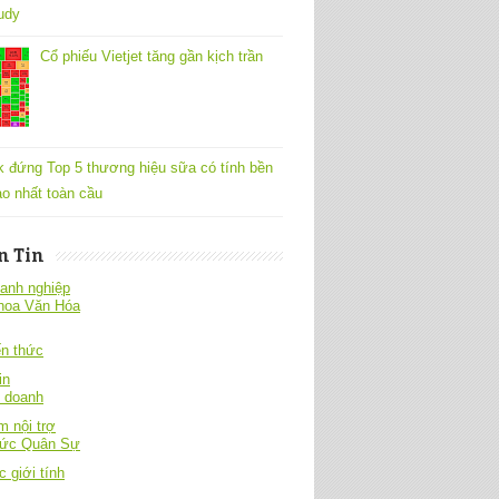
udy
Cổ phiếu Vietjet tăng gần kịch trần
k đứng Top 5 thương hiệu sữa có tính bền
o nhất toàn cầu
n Tin
anh nghiệp
hoa Văn Hóa
́n thức
in
h doanh
 nội trợ
hức Quân Sự
c giới tính