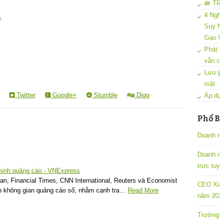
🪷 T
4 Ngh
.
Suy N
Gạo 
Phát 
vẫn c
Lưu ý
mặt
Twitter
Google+
Stumble
Digg
Áp dụ
Phổ B
Doanh n
Doanh 
trực tu
 minh quảng cáo - VNExpress
n, Financial Times, CNN International, Reuters và Economist
CEO Xia
ập không gian quảng cáo số, nhằm cạnh tra…
Read More
năm 201
Trường 