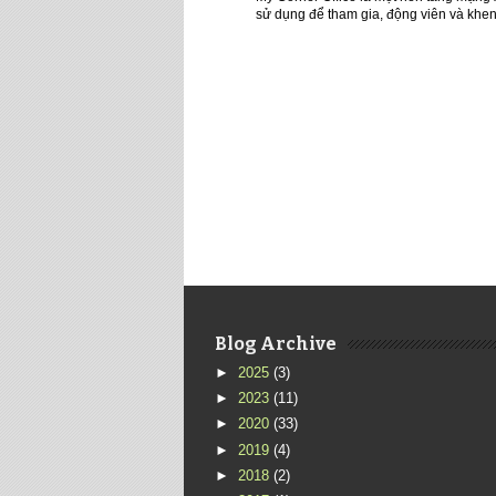
sử dụng để tham gia, động viên và khen
Blog Archive
►
2025
(3)
►
2023
(11)
►
2020
(33)
►
2019
(4)
►
2018
(2)