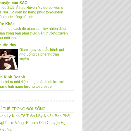
huyện của SAO
hiều 25/5, Á hậu Huyền My dự sự kiện ở
à Nội. Cô diện bộ trang phục ton-sur-ton
àu nude trông cá tính.
ức Khỏe
Có nhiều cách để giảm cân, tuy nhiên điều
uan trọng bạn phải thực hiện thường xuyên
ư một thói..."
huốc Hay
Giảm nguy cơ mắc bệnh gút
nhờ uống cà phê thường
xuyên
in Kinh Doanh
sstel ra mắt điện thoại màn hình lớn với
hững tính năng hướng tới giới trẻ
RÍ TUỆ TRONG ĐỜI SỐNG
ịch Lý Kinh Tế Tuần Này Khiến Bạn Phải
ghĩ: Từ Vàng, Bitcoin Đến Chuyện Hạt
Việt Nam