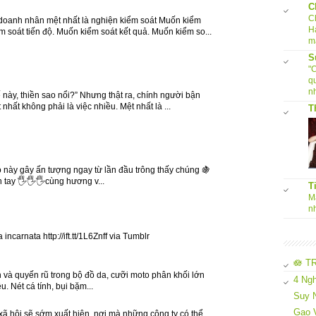
C
C
doanh nhân mệt nhất là nghiện kiểm soát Muốn kiểm
H
 soát tiến độ. Muốn kiểm soát kết quả. Muốn kiểm so...
m
S
"
q
nh
 này, thiền sao nổi?” Nhưng thật ra, chính người bận
 nhất không phải là việc nhiều. Mệt nhất là ...
T
o này gây ấn tượng ngay từ lần đầu trông thấy chúng 🍇
 tay 🖐🖐🖐cùng hương v...
T
Ma
n
 incarnata http://ift.tt/1L6Znff via Tumblr
🪷 T
h và quyến rũ trong bộ đồ da, cưỡi moto phân khối lớn
4 Ngh
. Nét cá tính, bụi bặm...
Suy N
Gạo 
xã hội sẽ sớm xuất hiện, nơi mà những công ty có thể