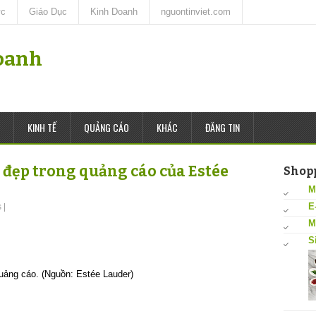
ức
Giáo Dục
Kinh Doanh
nguontinviet.com
oanh
KINH TẾ
QUẢNG CÁO
KHÁC
ĐĂNG TIN
 đẹp trong quảng cáo của Estée
Shop
M
E
s
|
M
S
uảng cáo. (Nguồn: Estée Lauder)