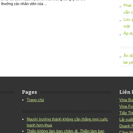
 thưởng các nhân viên của ...
Phát 
vẫn c
Lưu ý
mặt
Áp dụ
Ăn dặ
bé y
Pages
Liên 
Trang chủ
Vina Bu
Vina Fo
Tiếp Th
Người trưởng thành không cần thắng mọi cuộc
Lãi suất
tranh hơn-thua
Doanh 
Thiền không làm bạn chậm đi. Thiền làm bạn
Công N