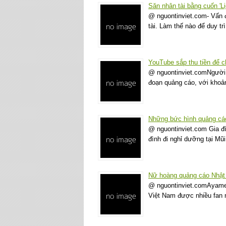
Săn nhân tài bằng cuốn 'L
@ nguontinviet.com- Vấn 
tài. Làm thế nào để duy tr
YouTube sắp thu tiền để 
@ nguontinviet.comNgười 
đoạn quảng cáo, với kho
Những bức hình quảng cáo
@ nguontinviet.com Gia đì
đình đi nghỉ dưỡng tại M
Nữ hoàng quảng cáo Nhật d
@ nguontinviet.comAyame G
Việt Nam được nhiều fan