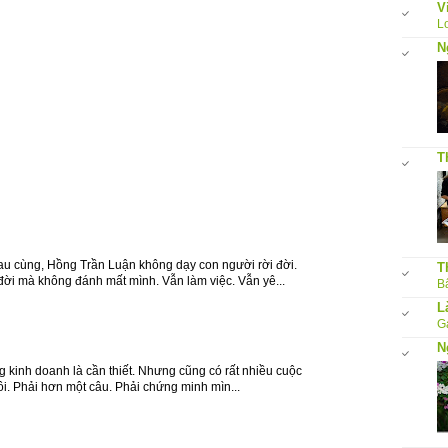
V
L
N
T
Sau cùng, Hồng Trần Luận không dạy con người rời đời.
T
đời mà không đánh mất mình. Vẫn làm việc. Vẫn yê...
Bấ
L
G
N
g kinh doanh là cần thiết. Nhưng cũng có rất nhiều cuộc
tôi. Phải hơn một câu. Phải chứng minh mìn...