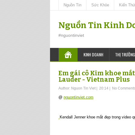
Nguồn Tin
Sức Khỏe
Kiến Th
Nguồn Tin Kinh D
#nguontinviet
KINH DOANH
THỊ TRƯỜNG
Em gái cô Kim khoe mắt
Lauder - Vietnam Plus
Author:
Nguon Tin Viet
|
20:14
|
No Comment
@
nguontinviet.com
Kendall Jenner khoe mắt đẹp trong video q