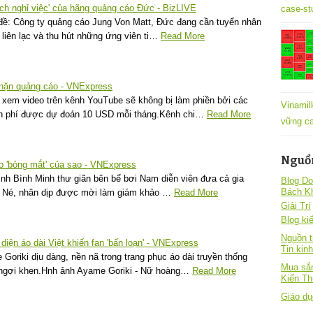
ịch nghỉ việc' của hãng quảng cáo Đức - BizLIVE
case-st
đề: Công ty quảng cáo Jung Von Matt, Đức đang cần tuyển nhân
ì liên lạc và thu hút những ứng viên ti…
Read More
chặn quảng cáo - VNExpress
xem video trên kênh YouTube sẽ không bị làm phiền bởi các
Vinamil
ản phí được dự đoán 10 USD mỗi tháng.Kênh chi…
Read More
vững ca
Nguồ
 'bỏng mắt' của sao - VNExpress
nh Bình Minh thư giãn bên bể bơi Nam diễn viên đưa cả gia
Blog Do
Bách K
ũi Né, nhân dịp được mời làm giám khảo …
Read More
Giải Trí
Blog kiê
Nguồn t
iện áo dài Việt khiến fan 'bấn loạn' - VNExpress
Tin kin
oriki dịu dàng, nền nã trong trang phục áo dài truyền thống
Mua sắm
 ngợi khen.Hnh ảnh Ayame Goriki - Nữ hoàng…
Read More
Kiến T
Giáo dụ