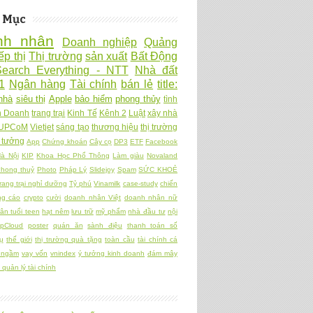
 Mục
nh nhân
Doanh nghiệp
Quảng
ếp thị
Thị trường
sản xuất
Bất Động
Search Everything - NTT
Nhà đất
1
Ngân hàng
Tài chính
bán lẻ
title:
nhà
siêu thị
Apple
bảo hiểm
phong thủy
tình
h Doanh
trang trại
Kinh Tế
Kênh 2
Luật
xây nhà
UPCoM
Vietjet
sáng tạo
thương hiệu
thị trường
 tưởng
App
Chứng khoán
Cây cọ
DP3
ETF
Facebook
à Nội
KIP
Khoa Học Phổ Thông
Làm giàu
Novaland
hong thuỷ
Photo
Pháp Lý
Slidejoy
Spam
SỨC KHOẺ
rang trại nghỉ dưỡng
Tỷ phú
Vinamilk
case-study
chiến
ng cáo
crypto
cười
doanh nhân Việt
doanh nhân nữ
ân tuổi teen
hạt nêm
lưu trữ
mỹ phẩm
nhà đầu tư
nội
pCloud
poster
quán ăn
sành điệu
thanh toán số
ụ
thế giới
thị trường quà tặng
toàn cầu
tài chính cá
 ngầm
vay vốn
vnindex
ý tưởng kinh doanh
đám mây
quản lý tài chính