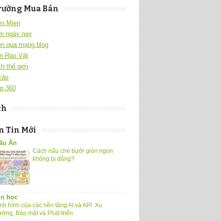
rường Mua Bán
en Mien
m ngày nay
ền qua mạng blog
n Rao Vặt
h thế giới
cáo
p 360
ch
 Tin Mới
ấu Ăn
Cách nấu chè bưởi giòn ngon
không bị đắng?
in học
nh hình của các nền tảng AI và API: Xu
ướng, Bảo mật và Phát triển