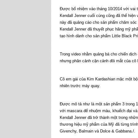
Được bổ nhiệm vào tháng 10/2014 với vai 
Kendall Jenner cuối cùng cũng đã thể hiện 
này đã quảng cáo cho sản phẩm chăm sóc mắ
Kendall Jenner đã thuyết phục hãng mỹ phẩ
tạo hình dành cho sản phẩm Little Black Pr
Trong video nhằm quảng bá cho chiến dịch 
nhưng phân cảnh cận cảnh đôi mắt của cô l
Cô em gái của Kim Kardashian mặc một bộ 
nhiên trước máy quay.
Được mô tả như là một sản phẩm 3 trong 1,
với mascara để nhuộm màu, khuếch đại và 
Kendall Jenner đã trở thành một trong nh
thương hiệu mỹ phẩm của Mỹ đã từng trình 
Givenchy, Balmain và Dolce & Gabbana./.