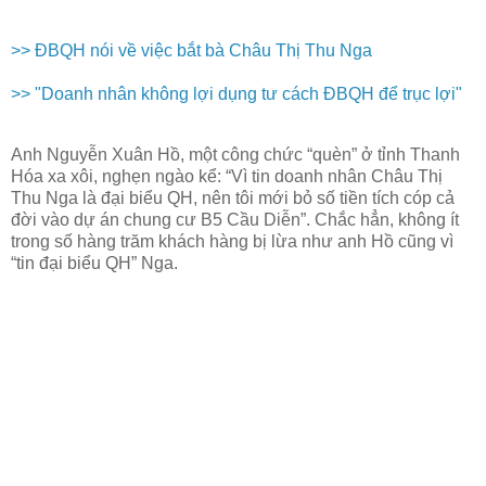
>> ĐBQH nói về việc bắt bà Châu Thị Thu Nga
>> "Doanh nhân không lợi dụng tư cách ĐBQH để trục lợi"
Anh Nguyễn Xuân Hồ, một công chức “quèn” ở tỉnh Thanh
Hóa xa xôi, nghẹn ngào kể: “Vì tin doanh nhân Châu Thị
Thu Nga là đại biểu QH, nên tôi mới bỏ số tiền tích cóp cả
đời vào dự án chung cư B5 Cầu Diễn”. Chắc hẳn, không ít
trong số hàng trăm khách hàng bị lừa như anh Hồ cũng vì
“tin đại biểu QH” Nga.