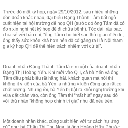
Trước đó một kỳ họp, ngày 29/10/2012, sau nhiều những
đồn đoán khác nhau, đại biểu Đặng Thành Tâm bất ngờ
xuất hiện tại hội trường để họp QH (trước đó ông Tâm đã có
đơn xin nghỉ hết kỳ họp để đi chữa bệnh). Tóc dài, râu bạc,
chia sẻ với báo chí, “ông Tâm cho biết sau thời gian điều trị,
ông thấy sức khỏe khá hơn nên đã cố gắng ra Hà Nội tham
gia kỳ họp QH để thể hiện trách nhiệm với cử tri”.
Doanh nhân Đặng Thành Tâm là em ruột của doanh nhân
Đặng Thị Hoàng Yến. Khi mới vào QH, cả bà Yến và ông
Tâm đều phát biểu rất hăng hái, khách quan mà nói thì
không ít ý kiến của bà Yến là những ý kiến đóng góp rất có
chất lượng. Nhưng rồi, bà Yến bị bật ra khỏi nghị trường khi
vừa đặt chân vào, còn ông Tâm thì “mất hút” ngay sau đó
với thú nhận “không hợp chính trị gia” như đã nêu trên.
Một doanh nhân khác, cũng xuất hiện với tư cách “tự ứng
cử” như bà Châu Thị Thu Nga, là ông Hoàng Hữu Phước,