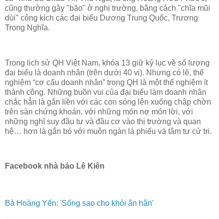
cũng thường gây "bão" ở nghị trường, bằng cách "chĩa mũi
dùi" công kích các đại biểu Dương Trung Quốc, Trương
Trọng Nghĩa.
Trong lịch sử QH Việt Nam, khóa 13 giữ kỷ lục về số lượng
đại biểu là doanh nhân (trên dưới 40 vị). Nhưng có lẽ, thể
nghiệm “cơ cấu doanh nhân” trong QH là một thể nghiệm ít
thành công. Những buồn vui của đại biểu làm doanh nhân
chắc hẳn là gắn liền với các con sóng lên xuống chập chờn
trên sàn chứng khoán, với những món nợ món lời, với
những nghĩ suy đầu tư và đầu cơ vào thị trường và quan
hệ… hơn là gắn bó với muôn ngàn lá phiếu và tâm tư cử tri.
Facebook nhà báo Lê Kiên
Bà Hoàng Yến: 'Sống sao cho khỏi ân hận'