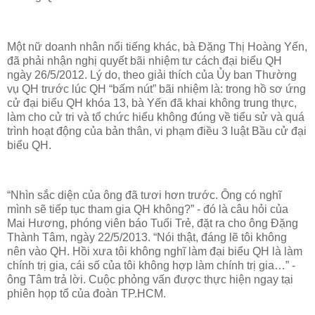
Một nữ doanh nhân nổi tiếng khác, bà Đặng Thị Hoàng Yến,
đã phải nhận nghị quyết bãi nhiệm tư cách đại biểu QH
ngày 26/5/2012. Lý do, theo giải thích của Ủy ban Thường
vụ QH trước lúc QH “bấm nút” bãi nhiệm là: trong hồ sơ ứng
cử đại biểu QH khóa 13, bà Yến đã khai không trung thực,
làm cho cử tri và tổ chức hiểu không đúng về tiểu sử và quá
trình hoạt động của bản thân, vi phạm điều 3 luật Bầu cử đại
biểu QH.
“Nhìn sắc diện của ông đã tươi hơn trước. Ông có nghĩ
mình sẽ tiếp tục tham gia QH không?” - đó là câu hỏi của
Mai Hương, phóng viên báo Tuổi Trẻ, đặt ra cho ông Đặng
Thành Tâm, ngày 22/5/2013. “Nói thật, đáng lẽ tôi không
nên vào QH. Hồi xưa tôi không nghĩ làm đại biểu QH là làm
chính trị gia, cái số của tôi không hợp làm chính trị gia…” -
ông Tâm trả lời. Cuộc phỏng vấn được thực hiện ngay tại
phiên họp tổ của đoàn TP.HCM.