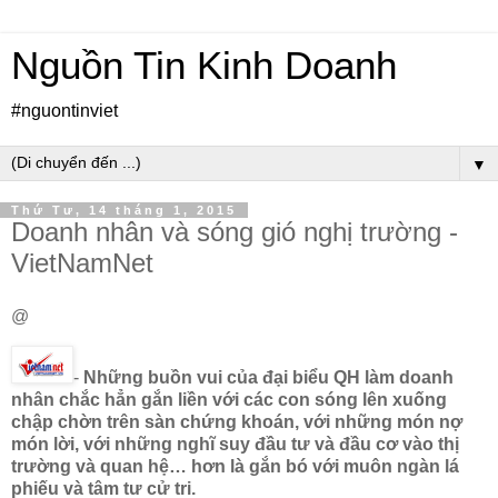
Nguồn Tin Kinh Doanh
#nguontinviet
▼
Thứ Tư, 14 tháng 1, 2015
Doanh nhân và sóng gió nghị trường -
VietNamNet
@
-
Những buồn vui của đại biểu QH làm doanh
nhân chắc hẳn gắn liền với các con sóng lên xuống
chập chờn trên sàn chứng khoán, với những món nợ
món lời, với những nghĩ suy đầu tư và đầu cơ vào thị
trường và quan hệ… hơn là gắn bó với muôn ngàn lá
phiếu và tâm tư cử tri.