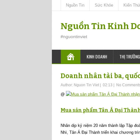
Nguồn Tin
Sức Khỏe
Kiến Th
Nguồn Tin Kinh D
#nguontinviet
KINH DOANH
THỊ TRƯỜNG
Doanh nhân tài ba, quốc
Author:
Nguon Tin Viet
|
02:13
|
No Comment
@
Mua sản phẩm Tân Á Đại Thành
Nhân dịp kỷ niệm 20 năm thành lập Tập đo
Nhì, Tân Á Đại Thành triển khai chương tr