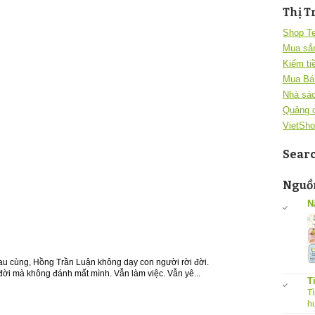
Thị T
Shop T
Mua sắ
Kiếm ti
Mua Bá
Nhà sác
Quảng 
VietSho
Sear
Nguồn
N
Sau cùng, Hồng Trần Luận không dạy con người rời đời.
đời mà không đánh mất mình. Vẫn làm việc. Vẫn yê...
T
Tì
h