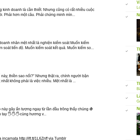
V
L
g kinh doanh là cần thiết. Nhưng cũng có rất nhiều cuộc
tôi. Phải hơn một câu. Phải chứng minh mìn...
N
doanh nhân mệt nhất là nghiện kiểm soát Muốn kiểm
 soát tiến độ. Muốn kiểm soát kết quả. Muốn kiểm so...
T
 này, thiền sao nổi?” Nhưng thật ra, chính người bận
 nhất không phải là việc nhiều. Mệt nhất là ...
T
Bấ
L
G
N
o này gây ấn tượng ngay từ lần đầu trông thấy chúng 🍇
 tay 🖐🖐🖐cùng hương v...
 incarnata http://ift.tt/1L6Znff via Tumblr