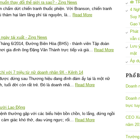
🪷 T
muốn thay đổi thế giới ra sao? - Zing News
 chấm dứt chiến tranh thuốc phiện. Với Branson, chiến tranh
4 Ngh
ại thảm hại làm lãng phí tài nguyên, là…
Read More
Suy N
Gạo 
Phát 
ngày tái xuất - Zing News
vẫn c
háng 6/2014, Đường Biên Hòa (BHS) - thành viên Tập đoàn
Lưu ý
ơi gia đình ông Đặng Văn Thành trực tiếp và giá…
Read More
mặt
Áp dụ
chỉ với 7 triệu từ nữ doanh nhân 9X - Kênh 14
Phổ B
t được đứng sau Thương hiệu đang đình đám ấy lại là một nữ
h, tuổi đời còn rất trẻ. Đó là doanh nhâ…
Read More
Doanh n
Doanh 
trực tu
gười Lao Động
ệnh thường gặp với các biểu hiện bồn chồn, lo lắng, đứng ngồi
CEO Xia
, cảm giác khó thở, đau vùng ngực; rối…
Read More
năm 201
Trường 