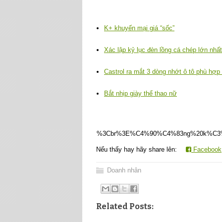
K+ khuyến mại giá “sốc”
Xác lập kỷ lục đèn lồng cá chép lớn nhấ
Castrol ra mắt 3 dòng nhớt ô tô phù hợp
Bắt nhịp giày thể thao nữ
%3Cbr%3E%C4%90%C4%83ng%20k%C3%B
Nếu thấy hay hãy share lên:
Facebook
Doanh nhân
Related Posts: