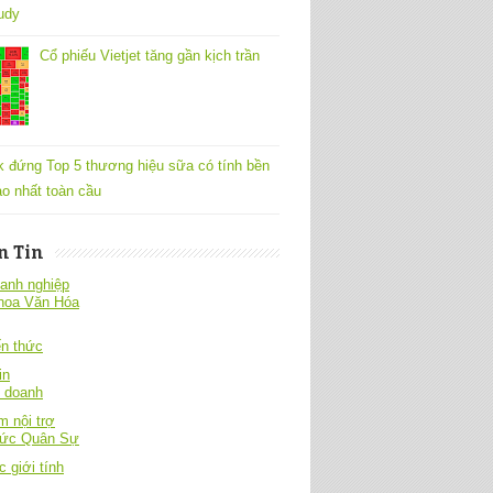
udy
Cổ phiếu Vietjet tăng gần kịch trần
k đứng Top 5 thương hiệu sữa có tính bền
o nhất toàn cầu
n Tin
anh nghiệp
hoa Văn Hóa
́n thức
in
h doanh
 nội trợ
hức Quân Sự
c giới tính