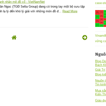
oanh nhân mê đồ cổ - VietNamNet
case-st
 Ngọc (TGĐ Selta Group) đang có trong tay một bộ sưu tập
nh lạ lỳ đến khó lý giải với những món đồ đ…
Read More
Vinamil
vững ca
Nguồ
Blog Do
Bách K
Giải Trí
Blog kiê
Nguồn t
Tin kin
Mua sắm
Kiến T
Giáo dụ