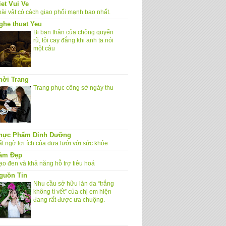
iet Vui Ve
oài vật có cách giao phối mạnh bạo nhất.
ghe thuat Yeu
Bị bạn thân của chồng quyến
rũ, tôi cay đắng khi anh ta nói
một câu
hời Trang
Trang phục công sở ngày thu
hực Phẩm Dinh Dưỡng
t ngờ lợi ích của dưa lưới với sức khỏe
àm Đẹp
ạo đen và khả năng hỗ trợ tiêu hoá
guồn Tin
Nhu cầu sở hữu làn da “trắng
không tì vết” của chị em hiện
đang rất được ưa chuộng.