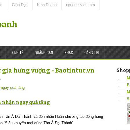
ức
Giáo Dục
Kinh Doanh
nguontinviet.com
oanh
KINH TẾ
QUẢNG CÁO
KHÁC
ĐĂNG TIN
 gia hưng vượng - Baotintuc.vn
Shop
M
s
|
E
M
S
 nhận ngay quà tặng
àn Tân Á Đại Thành và đón nhận Huân chương lao động hạng
ình “Siêu khuyến mại cùng Tân Á Đại Thành”