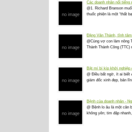
Các doanh nhân nổi tiếng 
@1. Richard Branson muốn
thuốc phiện là một “thất b
Đặng Văn Thành, tĩnh tâm 
@Cùng vợ con làm nông T
Thành Thành Công (TTC) n
Bật mí bí kíp khởi nghiệp 
@ Điều bất ngờ, ít ai biế
giám đốc xinh đẹp, bản lĩn
Bệnh của doanh nhân - N
@ Bệnh lo âu là một căn b
không yên; tim đập nhanh