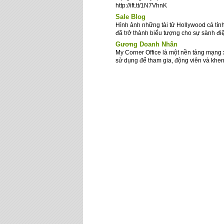
http://ift.tt/1N7VhnK
Sale Blog
Hình ảnh những tài tử Hollywood cá tín
đã trở thành biểu tượng cho sự sành điệu
Gương Doanh Nhân
My Corner Office là một nền tảng mạng 
sử dụng để tham gia, động viên và khen