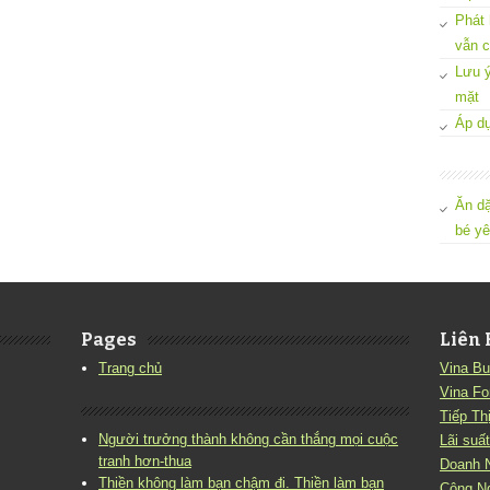
Phát 
vẫn c
Lưu ý
mặt
Áp dụ
Ăn dặ
bé y
Pages
Liên 
Trang chủ
Vina Bu
Vina Fo
Tiếp Th
Người trưởng thành không cần thắng mọi cuộc
Lãi suất
tranh hơn-thua
Doanh 
Thiền không làm bạn chậm đi. Thiền làm bạn
Công N