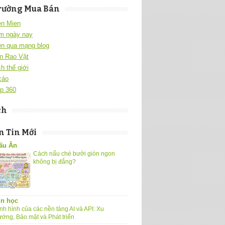
rường Mua Bán
en Mien
m ngày nay
ền qua mạng blog
n Rao Vặt
h thế giới
cáo
p 360
ch
 Tin Mới
ấu Ăn
Cách nấu chè bưởi giòn ngon
không bị đắng?
in học
nh hình của các nền tảng AI và API: Xu
ướng, Bảo mật và Phát triển