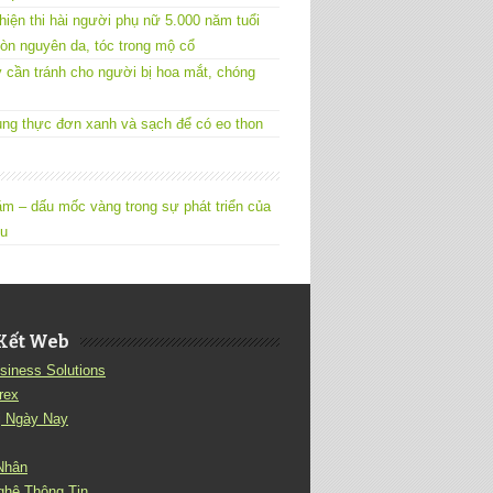
hiện thi hài người phụ nữ 5.000 năm tuổi
òn nguyên da, tóc trong mộ cổ
 cần tránh cho người bị hoa mắt, chóng
ng thực đơn xanh và sạch để có eo thon
m – dấu mốc vàng trong sự phát triển của
êu
Kết Web
siness Solutions
rex
ị Ngày Nay
Nhân
ghệ Thông Tin