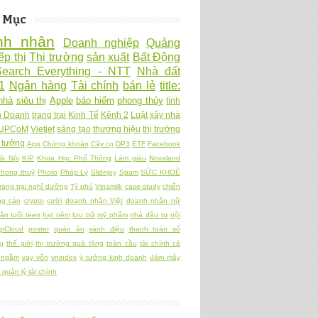
 Mục
nh nhân
Doanh nghiệp
Quảng
ếp thị
Thị trường
sản xuất
Bất Động
Search Everything - NTT
Nhà đất
1
Ngân hàng
Tài chính
bán lẻ
title:
nhà
siêu thị
Apple
bảo hiểm
phong thủy
tình
h Doanh
trang trại
Kinh Tế
Kênh 2
Luật
xây nhà
UPCoM
Vietjet
sáng tạo
thương hiệu
thị trường
 tưởng
App
Chứng khoán
Cây cọ
DP3
ETF
Facebook
à Nội
KIP
Khoa Học Phổ Thông
Làm giàu
Novaland
hong thuỷ
Photo
Pháp Lý
Slidejoy
Spam
SỨC KHOẺ
rang trại nghỉ dưỡng
Tỷ phú
Vinamilk
case-study
chiến
ng cáo
crypto
cười
doanh nhân Việt
doanh nhân nữ
ân tuổi teen
hạt nêm
lưu trữ
mỹ phẩm
nhà đầu tư
nội
pCloud
poster
quán ăn
sành điệu
thanh toán số
ụ
thế giới
thị trường quà tặng
toàn cầu
tài chính cá
 ngầm
vay vốn
vnindex
ý tưởng kinh doanh
đám mây
quản lý tài chính