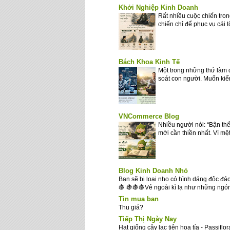
Khởi Nghiệp Kinh Doanh
Rất nhiều cuộc chiến tron
chiến chỉ để phục vụ cái 
Bách Khoa Kinh Tế
Một trong những thứ làm 
soát con người. Muốn kiểm
VNCommerce Blog
Nhiều người nói: “Bận thế
mới cần thiền nhất. Vì mệt
Blog Kinh Doanh Nhỏ
Bạn sẽ bị loại nho có hình dáng độc đá
🍇 🍇🍇🍇Vẻ ngoài kì lạ như những ngón
Tin mua ban
Thu giá?
Tiếp Thị Ngày Nay
Hạt giống cây lạc tiên hoa tía - Passiflora