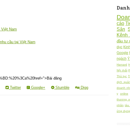
Danh
Doa
cáo
Ti
Sản
t Việt Nam
Kênh 
đầu tư 
 nhu cầu tại Việt Nam
dục
Kin
Google
ngách
Ý
Harvard
H
Nội thất
P
Thủ tục
T
D:%20%3Ca%20href=">Bài đăng
dịch quả
Twitter
Google+
Stumble
Digg
doanh nh
y
online
thương v
nhân
tàu
ứng dụng 