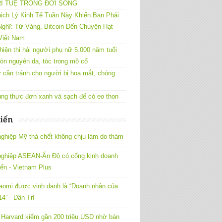
RÍ TUỆ TRONG ĐỜI SỐNG
ịch Lý Kinh Tế Tuần Này Khiến Bạn Phải
ghĩ: Từ Vàng, Bitcoin Đến Chuyện Hạt
Việt Nam
hiện thi hài người phụ nữ 5.000 năm tuổi
òn nguyên da, tóc trong mộ cổ
 cần tránh cho người bị hoa mắt, chóng
ng thực đơn xanh và sạch để có eo thon
iến
ghiệp Mỹ thà chết không chịu làm do thám
nghiệp ASEAN-Ấn Độ có cổng kinh doanh
yến - Vietnam Plus
omi được vinh danh là “Doanh nhân của
4” - Dân Trí
Harvard kiếm gần 200 triệu USD nhờ bán