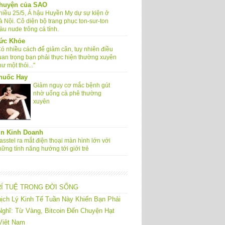
huyện của SAO
hiều 25/5, Á hậu Huyền My dự sự kiện ở
à Nội. Cô diện bộ trang phục ton-sur-ton
àu nude trông cá tính.
ức Khỏe
Có nhiều cách để giảm cân, tuy nhiên điều
uan trọng bạn phải thực hiện thường xuyên
ư một thói..."
huốc Hay
Giảm nguy cơ mắc bệnh gút
nhờ uống cà phê thường
xuyên
in Kinh Doanh
sstel ra mắt điện thoại màn hình lớn với
hững tính năng hướng tới giới trẻ
RÍ TUỆ TRONG ĐỜI SỐNG
ịch Lý Kinh Tế Tuần Này Khiến Bạn Phải
ghĩ: Từ Vàng, Bitcoin Đến Chuyện Hạt
Việt Nam