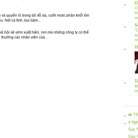
C
C
H
h và quyến rũ trong bộ đồ da, cưỡi moto phân khối lớn
m
. Nét cá tính, bụi bặm...
S
"
xã hội sẽ sớm xuất hiện, nơi mà những công ty có thể
q
 thưởng các nhân viên của ...
nh
T
T
Ma
n
🪷 T
4 Ngh
Suy N
Gạo 