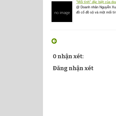
"Mối tình" đặc biệt của d
@ Doanh nhân Nguyễn Xuân
đồ cổ đồ sộ và một mối tì
0 nhận xét:
Đăng nhận xét