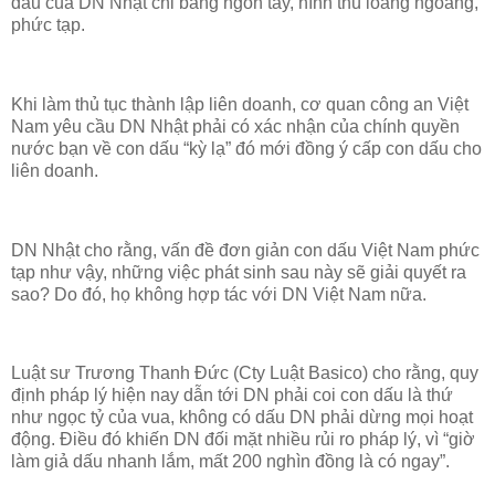
dấu của DN Nhật chỉ bằng ngón tay, hình thù loằng ngoằng,
phức tạp.
Khi làm thủ tục thành lập liên doanh, cơ quan công an Việt
Nam yêu cầu DN Nhật phải có xác nhận của chính quyền
nước bạn về con dấu “kỳ lạ” đó mới đồng ý cấp con dấu cho
liên doanh.
DN Nhật cho rằng, vấn đề đơn giản con dấu Việt Nam phức
tạp như vậy, những việc phát sinh sau này sẽ giải quyết ra
sao? Do đó, họ không hợp tác với DN Việt Nam nữa.
Luật sư Trương Thanh Đức (Cty Luật Basico) cho rằng, quy
định pháp lý hiện nay dẫn tới DN phải coi con dấu là thứ
như ngọc tỷ của vua, không có dấu DN phải dừng mọi hoạt
động. Điều đó khiến DN đối mặt nhiều rủi ro pháp lý, vì “giờ
làm giả dấu nhanh lắm, mất 200 nghìn đồng là có ngay”.