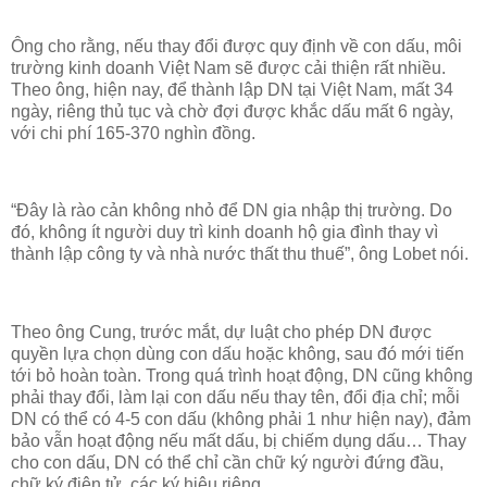
Ông cho rằng, nếu thay đổi được quy định về con dấu, môi
trường kinh doanh Việt Nam sẽ được cải thiện rất nhiều.
Theo ông, hiện nay, để thành lập DN tại Việt Nam, mất 34
ngày, riêng thủ tục và chờ đợi được khắc dấu mất 6 ngày,
với chi phí 165-370 nghìn đồng.
“Đây là rào cản không nhỏ để DN gia nhập thị trường. Do
đó, không ít người duy trì kinh doanh hộ gia đình thay vì
thành lập công ty và nhà nước thất thu thuế”, ông Lobet nói.
Theo ông Cung, trước mắt, dự luật cho phép DN được
quyền lựa chọn dùng con dấu hoặc không, sau đó mới tiến
tới bỏ hoàn toàn. Trong quá trình hoạt động, DN cũng không
phải thay đổi, làm lại con dấu nếu thay tên, đổi địa chỉ; mỗi
DN có thể có 4-5 con dấu (không phải 1 như hiện nay), đảm
bảo vẫn hoạt động nếu mất dấu, bị chiếm dụng dấu… Thay
cho con dấu, DN có thể chỉ cần chữ ký người đứng đầu,
chữ ký điện tử, các ký hiệu riêng…