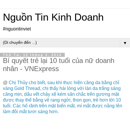
Nguồn Tin Kinh Doanh
#nguontinviet
▼
Thứ Tư, 12 tháng 3, 2014
Bí quyết trẻ lại 10 tuổi của nữ doanh
nhân - VNExpress
@
Chị Thủy cho biết, sau khi thực hiện căng da bằng chỉ
vàng Gold Thread, chị thấy hài lòng với làn da trắng sáng
căng mịn, dấu vết chảy xệ kém săn chắc trên gương mặt
được thay thế bằng vẻ rạng ngời, thon gọn, trẻ hơn tới 10
tuổi. Các hố rãnh trên mặt biến mất, mí mắt được nâng lên
làm đôi mắt tươi sáng hơn.