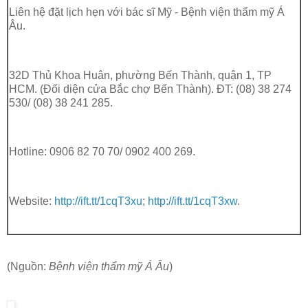
Liên hệ đặt lịch hẹn với bác sĩ Mỹ - Bệnh viện thẩm mỹ Á
Âu.
32D Thủ Khoa Huân, phường Bến Thành, quận 1, TP
HCM. (Đối diện cửa Bắc chợ Bến Thành). ĐT: (08) 38 274
530/ (08) 38 241 285.
Hotline: 0906 82 70 70/ 0902 400 269.
Website:
http://ift.tt/1cqT3xu
;
http://ift.tt/1cqT3xw
.
(Nguồn:
Bệnh viện thẩm mỹ Á Âu
)