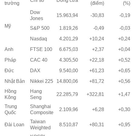
Chỉ số
Đóng cửa
trường
(điểm)
(%)
Dow
15.963,94
-30,83
-0,19
Jones
Mỹ
S&P 500
1.819,26
-0,49
-0,03
Nasdaq
4.201,29
+10,24
+0,24
Anh
FTSE 100
6.675,03
+2,37
+0,04
Pháp
CAC 40
4.305,50
+22,18
+0,52
Đức
DAX
9.540,00
+61,23
+0,65
Nhật Bản
Nikkei 225
14.800,06
+81,72
+0,56
Hồng
Hang
22.285,79
+322,81
+1,47
Kông
Seng
Trung
Shanghai
2.109,96
+6,28
+0,30
Quốc
Composite
Taiwan
Đài Loan
8.510,87
+80,31
+0,95
Weighted