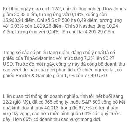
Kết thúc ngày giao dịch 12/2, chỉ số công nghiệp Dow Jones
giảm 30,83 điểm, tương ứng với 0,19%, xuống còn
15.963,94 điểm. Chỉ số S&P 500 hạ 0,49 điểm, tương ứng
với 0,03% còn 1.819,26 điểm. Chỉ số Nasdaq tăng 10,24
điểm, tương ứng với 0,24%, lên chốt tại 4.201,29 điểm.
Trong số các cổ phiếu tăng điểm, đáng chú ý nhất là cổ
phiếu của TripAdvisor Inc với mức tăng 7,2% lên 90,27
USD. Trước đó một ngày, công ty này đã công bố doanh thu
cao vượt dự báo của giới phân tích. Ở chiều ngược lại, cổ
phiếu Procter & Gamble giảm 1,7% còn 77,49 USD.
Liên quan tới thông tin doanh nghiệp, tính tới hết buổi sáng
12/2 (giờ Mỹ), đã có 365 công ty thuộc S&P 500 công bố kết
quả kinh doanh quý 4/2013, trong đó 67,7% có lợi nhuận
vượt kỳ vọng, cao hơn mức bình quân 63% các quý trước
đây; Hơn 66% có doanh thu cao vượt mong đợi.