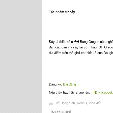
Tác phẩm từ cây
Đây là thiết kế ở ĐH Bang Oregon của nghệ
đan các cành lá cây lại với nhau. ĐH Orego
địa điểm trên thế giới có thiết kế của Dough
Đăng ký:
Bài đăng
Nếu thấy hay hãy share lên:
Facebook
Bất Động Sản
,
Kênh 1
,
Nhà đất