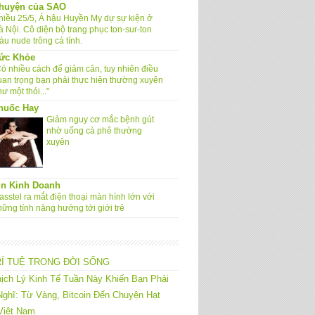
huyện của SAO
hiều 25/5, Á hậu Huyền My dự sự kiện ở
à Nội. Cô diện bộ trang phục ton-sur-ton
àu nude trông cá tính.
ức Khỏe
Có nhiều cách để giảm cân, tuy nhiên điều
uan trọng bạn phải thực hiện thường xuyên
ư một thói..."
huốc Hay
Giảm nguy cơ mắc bệnh gút
nhờ uống cà phê thường
xuyên
in Kinh Doanh
sstel ra mắt điện thoại màn hình lớn với
hững tính năng hướng tới giới trẻ
RÍ TUỆ TRONG ĐỜI SỐNG
ịch Lý Kinh Tế Tuần Này Khiến Bạn Phải
ghĩ: Từ Vàng, Bitcoin Đến Chuyện Hạt
Việt Nam