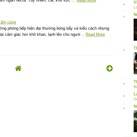
trăm ngàn hecta. Tuy nhiên, các khu vực …
Read More
V
L
N
, ấm cúng
ng phòng bếp hiện đại thường bóng bẩy và kiểu cách nhưng
lại cảm giác hơi khô khan, lạnh lẽo cho ngườ…
Read More
T
T
Bấ
L
G
N