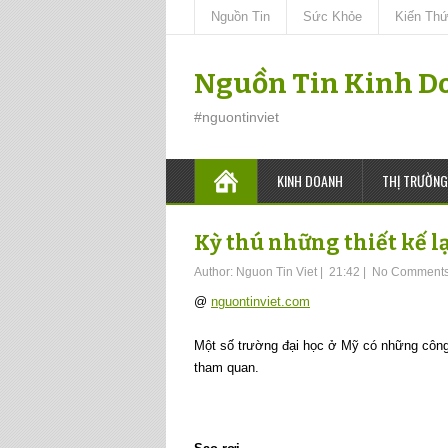
Nguồn Tin
Sức Khỏe
Kiến Th
Nguồn Tin Kinh D
#nguontinviet
KINH DOANH
THỊ TRƯỜNG
Kỳ thú những thiết kế l
Author:
Nguon Tin Viet
|
21:42
|
No Comment
@
nguontinviet.com
Một số trường đại học ở Mỹ có những công
tham quan.