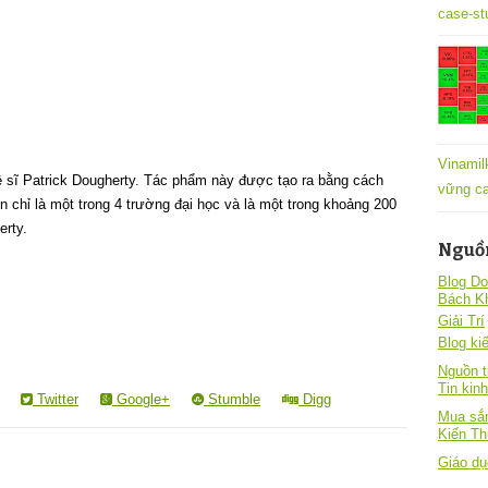
case-st
Vinamil
 sĩ Patrick Dougherty. Tác phẩm này được tạo ra bằng cách
vững ca
n chỉ là một trong 4 trường đại học và là một trong khoảng 200
erty.
Nguồ
Blog Do
Bách K
Giải Trí
Blog kiê
Nguồn t
Tin kin
Twitter
Google+
Stumble
Digg
Mua sắm
Kiến T
Giáo dụ