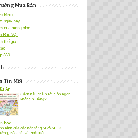
rường Mua Bán
en Mien
m ngày nay
ền qua mạng blog
n Rao Vặt
h thế giới
cáo
p 360
ch
 Tin Mới
ấu Ăn
Cách nấu chè bưởi giòn ngon
không bị đắng?
in học
nh hình của các nền tảng AI và API: Xu
ướng, Bảo mật và Phát triển