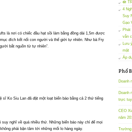
🪷 T
4 Ngh
Suy N
Gạo 
Phát 
fts là nơi có chiếc đầu hạt sồi làm bằng đồng dài 1,5m được
vẫn c
 mục đích kết nối con người và thế giới tự nhiên. Như bà Fry
Lưu ý
gười bắt nguồn từ tự nhiên”.
mặt
Áp dụ
Phổ B
Doanh n
Doanh 
sĩ Ko Siu Lan đã đặt một loạt biển báo bằng cả 2 thứ tiếng
trực tu
CEO Xia
năm 201
i suy nghĩ về quá nhiều thứ. Những biển báo này chỉ để mọi
 không phải bận tâm tới những mối lo hàng ngày.
Trường 