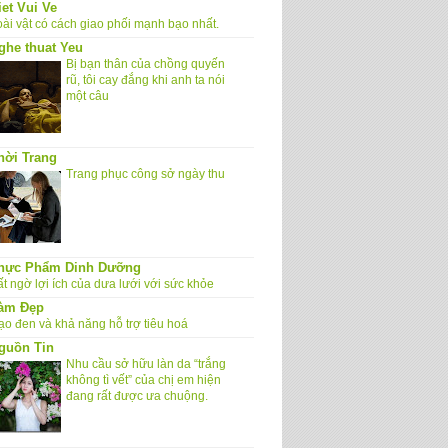
iet Vui Ve
oài vật có cách giao phối mạnh bạo nhất.
ghe thuat Yeu
Bị bạn thân của chồng quyến
rũ, tôi cay đắng khi anh ta nói
một câu
hời Trang
Trang phục công sở ngày thu
hực Phẩm Dinh Dưỡng
t ngờ lợi ích của dưa lưới với sức khỏe
àm Đẹp
ạo đen và khả năng hỗ trợ tiêu hoá
guồn Tin
Nhu cầu sở hữu làn da “trắng
không tì vết” của chị em hiện
đang rất được ưa chuộng.