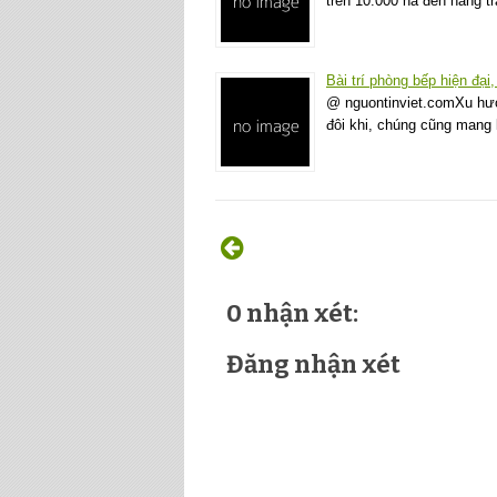
trên 10.000 ha đến hàng 
Bài trí phòng bếp hiện đại
@ nguontinviet.comXu hướ
đôi khi, chúng cũng mang 
0 nhận xét:
Đăng nhận xét