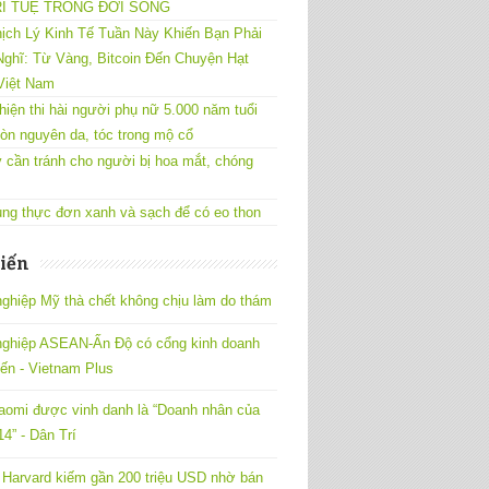
RÍ TUỆ TRONG ĐỜI SỐNG
ịch Lý Kinh Tế Tuần Này Khiến Bạn Phải
ghĩ: Từ Vàng, Bitcoin Đến Chuyện Hạt
Việt Nam
hiện thi hài người phụ nữ 5.000 năm tuổi
òn nguyên da, tóc trong mộ cổ
 cần tránh cho người bị hoa mắt, chóng
ng thực đơn xanh và sạch để có eo thon
iến
ghiệp Mỹ thà chết không chịu làm do thám
nghiệp ASEAN-Ấn Độ có cổng kinh doanh
yến - Vietnam Plus
omi được vinh danh là “Doanh nhân của
4” - Dân Trí
Harvard kiếm gần 200 triệu USD nhờ bán