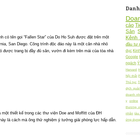
Danh
Doa
cáo
Ti
Sản
h có tên gọi “Fallen Star” của Do Ho Suh được đặt trên một
Kênh 
rnia, San Diego. Công trình độc đáo này là một căn nhà nhỏ
đầu tư 
Nó được trang bị đầy đủ sân, vườn đi kèm trên mái của tòa nhà
dục
Kin
Google
ngách
Ý
Harvard
H
Nội thất
P
Thủ tục
T
dịch quả
doanh nh
y
online
thương v
a một thiết kế trong các thư viện Doe and Moffitt của ĐH
nhân
tàu
 này là cách mà ông thử nghiệm ý tưởng giải phóng lực hấp dẫn.
ứng dụng 