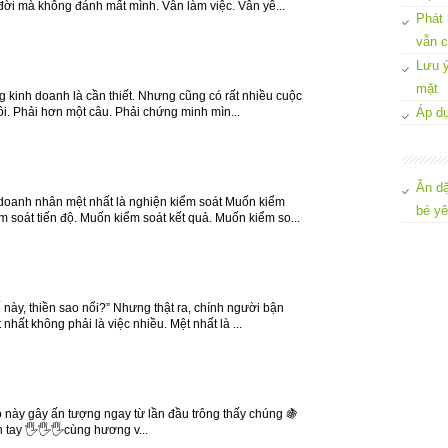
đời mà không đánh mất mình. Vẫn làm việc. Vẫn yê...
Phát 
vẫn c
Lưu ý
mặt
g kinh doanh là cần thiết. Nhưng cũng có rất nhiều cuộc
tôi. Phải hơn một câu. Phải chứng minh mìn...
Áp dụ
Ăn dặ
doanh nhân mệt nhất là nghiện kiểm soát Muốn kiểm
bé y
 soát tiến độ. Muốn kiểm soát kết quả. Muốn kiểm so...
 này, thiền sao nổi?” Nhưng thật ra, chính người bận
 nhất không phải là việc nhiều. Mệt nhất là ...
o này gây ấn tượng ngay từ lần đầu trông thấy chúng 🍇
 tay 🖐🖐🖐cùng hương v...