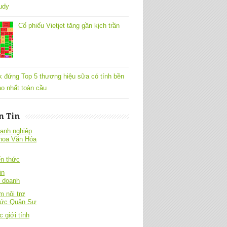
udy
Cổ phiếu Vietjet tăng gần kịch trần
k đứng Top 5 thương hiệu sữa có tính bền
o nhất toàn cầu
n Tin
anh nghiệp
hoa Văn Hóa
́n thức
in
h doanh
 nội trợ
hức Quân Sự
c giới tính