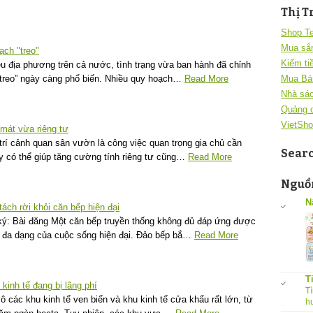
Thị T
Shop T
Mua sắ
ạch "treo"
Kiếm ti
u địa phương trên cả nước, tình trạng vừa ban hành đã chỉnh
“treo” ngày càng phổ biến. Nhiều quy hoạch…
Read More
Mua Bá
Nhà sác
Quảng 
VietSho
mát vừa riêng tư
rí cảnh quan sân vườn là công việc quan trọng gia chủ cần
Sear
y có thể giúp tăng cường tính riêng tư cũng…
Read More
Nguồn
N
ách rời khỏi căn bếp hiện đại
ý: Bài đăng Một căn bếp truyền thống không đủ đáp ứng được
 đa dạng của cuộc sống hiện đại. Đảo bếp bắ…
Read More
T
 kinh tế đang bị lãng phí
Tì
các khu kinh tế ven biển và khu kinh tế cửa khẩu rất lớn, từ
h