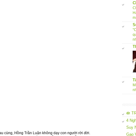
C
C
H
m
S
"
q
nh
T
T
Ma
n
🪷 T
4 Ngh
Suy N
Sau cùng, Hồng Trần Luận không dạy con người rời đời.
Gạo 