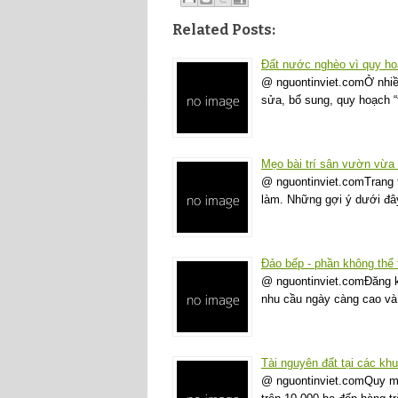
Related Posts:
Đất nước nghèo vì quy ho
@ nguontinviet.comỞ nhiề
sửa, bổ sung, quy hoạch 
Mẹo bài trí sân vườn vừa 
@ nguontinviet.comTrang t
làm. Những gợi ý dưới đâ
Đảo bếp - phần không thể t
@ nguontinviet.comĐăng k
nhu cầu ngày càng cao và
Tài nguyên đất tại các khu
@ nguontinviet.comQuy mô 