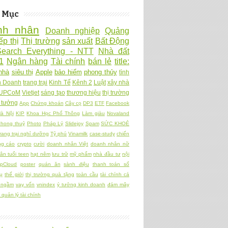
 Mục
nh nhân
Doanh nghiệp
Quảng
ếp thị
Thị trường
sản xuất
Bất Động
Search Everything - NTT
Nhà đất
1
Ngân hàng
Tài chính
bán lẻ
title:
nhà
siêu thị
Apple
bảo hiểm
phong thủy
tình
h Doanh
trang trại
Kinh Tế
Kênh 2
Luật
xây nhà
UPCoM
Vietjet
sáng tạo
thương hiệu
thị trường
 tưởng
App
Chứng khoán
Cây cọ
DP3
ETF
Facebook
à Nội
KIP
Khoa Học Phổ Thông
Làm giàu
Novaland
hong thuỷ
Photo
Pháp Lý
Slidejoy
Spam
SỨC KHOẺ
rang trại nghỉ dưỡng
Tỷ phú
Vinamilk
case-study
chiến
ng cáo
crypto
cười
doanh nhân Việt
doanh nhân nữ
ân tuổi teen
hạt nêm
lưu trữ
mỹ phẩm
nhà đầu tư
nội
pCloud
poster
quán ăn
sành điệu
thanh toán số
ụ
thế giới
thị trường quà tặng
toàn cầu
tài chính cá
 ngầm
vay vốn
vnindex
ý tưởng kinh doanh
đám mây
quản lý tài chính