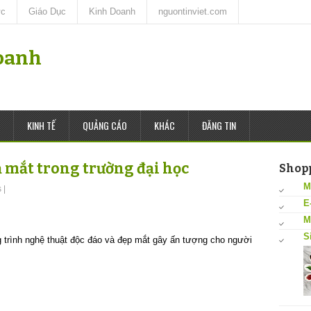
ức
Giáo Dục
Kinh Doanh
nguontinviet.com
oanh
KINH TẾ
QUẢNG CÁO
KHÁC
ĐĂNG TIN
ạ mắt trong trường đại học
Shop
M
s
|
E
M
S
 trình nghệ thuật độc đáo và đẹp mắt gây ấn tượng cho người