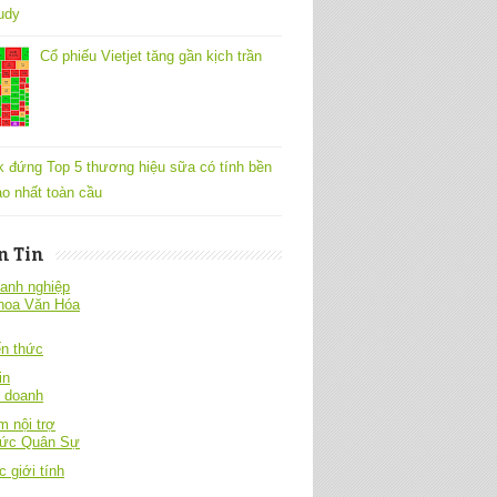
udy
Cổ phiếu Vietjet tăng gần kịch trần
k đứng Top 5 thương hiệu sữa có tính bền
o nhất toàn cầu
n Tin
anh nghiệp
hoa Văn Hóa
́n thức
in
h doanh
 nội trợ
hức Quân Sự
c giới tính