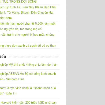
RÍ TUỆ TRONG ĐỜI SỐNG
ịch Lý Kinh Tế Tuần Này Khiến Bạn Phải
ghĩ: Từ Vàng, Bitcoin Đến Chuyện Hạt
Việt Nam
hiện thi hài người phụ nữ 5.000 năm tuổi
òn nguyên da, tóc trong mộ cổ
 cần tránh cho người bị hoa mắt, chóng
ng thực đơn xanh và sạch để có eo thon
iến
ghiệp Mỹ thà chết không chịu làm do thám
nghiệp ASEAN-Ấn Độ có cổng kinh doanh
yến - Vietnam Plus
omi được vinh danh là “Doanh nhân của
4” - Dân Trí
Harvard kiếm gần 200 triệu USD nhờ bán