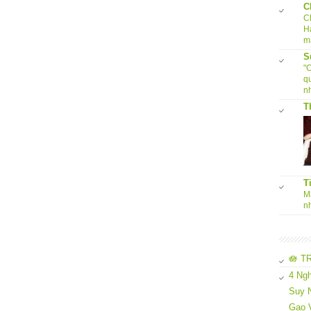
C
C
H
m
S
"
q
nh
T
T
Ma
n
🪷 T
4 Ngh
Suy N
Gạo 