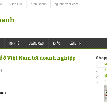
ức
Giáo Dục
Kinh Doanh
nguontinviet.com
oanh
KINH TẾ
QUẢNG CÁO
KHÁC
ĐĂNG TIN
tế ở Việt Nam tới doanh nghiệp
Shop
M
E
s
|
M
S
am+)