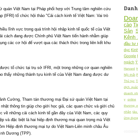
Danh
 sứ quán Việt Nam tại Pháp phối hợp với Trung tâm nghiên cứu
 (IFRI) tổ chức hội thảo "Cải cách kinh tế Việt Nam: Vai trò
Doa
cáo
Ti
iều lĩnh vực trong quá trình hội nhập kinh tế quốc tế của Việt
Sản
cải cách đang được Chính phủ Việt Nam tiến hành nhằm giúp
Kênh 
dụng các cơ hội để vượt qua các thách thức trong liên kết khu
đầu tư 
dục
Kin
Google
ngách
Ý
được tổ chức tại trụ sở IFRI, một trong những cơ quan nghiên
Harvard
H
ho thấy những thành tựu kinh tế của Việt Nam đang được dư
Nội thất
P
Thủ tục
T
dịch quả
doanh nh
Cảnh Cường, Tham tán thương mại Đại sứ quán Việt Nam tại
y
online
nhật thông tin giúp cho giới học giả, các quan chức và giới chủ
thương v
nhân
tàu
c về những cải cách kinh tế gần đây của Việt Nam, các quy
ứng dụng 
p và đặc biệt là hai hiệp định thương mại quan trọng mà Việt
ồm Hiệp định thương mại tự do Việt Nam-Liên minh châu Âu
Bình Dương (TPP).