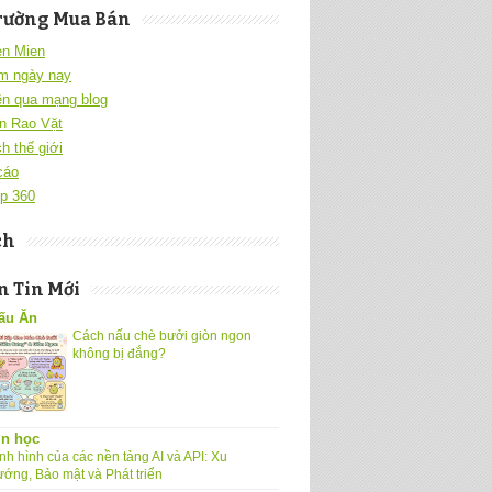
rường Mua Bán
en Mien
m ngày nay
ền qua mạng blog
n Rao Vặt
h thế giới
cáo
p 360
ch
 Tin Mới
ấu Ăn
Cách nấu chè bưởi giòn ngon
không bị đắng?
in học
nh hình của các nền tảng AI và API: Xu
ướng, Bảo mật và Phát triển