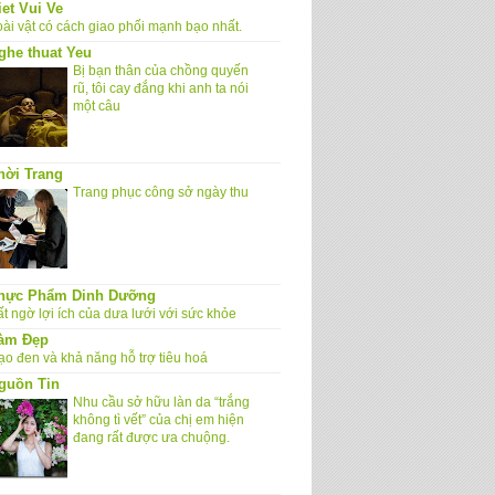
iet Vui Ve
oài vật có cách giao phối mạnh bạo nhất.
ghe thuat Yeu
Bị bạn thân của chồng quyến
rũ, tôi cay đắng khi anh ta nói
một câu
hời Trang
Trang phục công sở ngày thu
hực Phẩm Dinh Dưỡng
t ngờ lợi ích của dưa lưới với sức khỏe
àm Đẹp
ạo đen và khả năng hỗ trợ tiêu hoá
guồn Tin
Nhu cầu sở hữu làn da “trắng
không tì vết” của chị em hiện
đang rất được ưa chuộng.