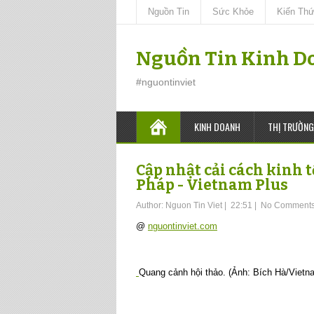
Nguồn Tin
Sức Khỏe
Kiến Th
Nguồn Tin Kinh D
#nguontinviet
KINH DOANH
THỊ TRƯỜNG
Cập nhật cải cách kinh 
Pháp - Vietnam Plus
Author:
Nguon Tin Viet
|
22:51
|
No Comment
@
nguontinviet.com
Quang cảnh hội thảo. (Ảnh: Bích Hà/Vietn