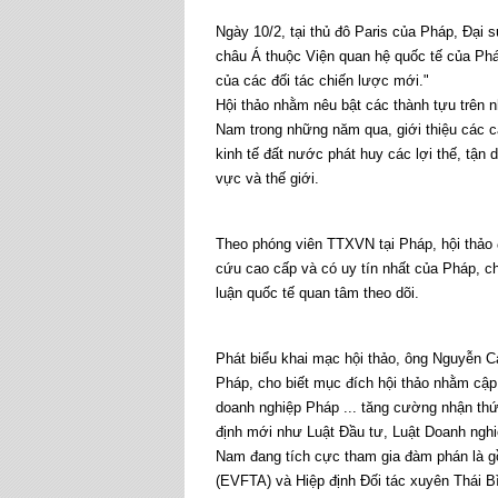
Ngày 10/2, tại thủ đô Paris của Pháp, Đại
châu Á thuộc Viện quan hệ quốc tế của Pháp
của các đối tác chiến lược mới."
Hội thảo nhằm nêu bật các thành tựu trên nh
Nam trong những năm qua, giới thiệu các 
kinh tế đất nước phát huy các lợi thế, tận 
vực và thế giới.
Theo phóng viên TTXVN tại Pháp, hội thảo 
cứu cao cấp và có uy tín nhất của Pháp, c
luận quốc tế quan tâm theo dõi.
Phát biểu khai mạc hội thảo, ông Nguyễn 
Pháp, cho biết mục đích hội thảo nhằm cập 
doanh nghiệp Pháp ... tăng cường nhận thứ
định mới như Luật Đầu tư, Luật Doanh nghiệ
Nam đang tích cực tham gia đàm phán là g
(EVFTA) và Hiệp định Đối tác xuyên Thái 