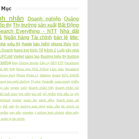
 Mục
nh nhân
Doanh nghiệp
Quảng
ếp thị
Thị trường
sản xuất
Bất Động
Search Everything - NTT
Nhà đất
1
Ngân hàng
Tài chính
bán lẻ
title:
nhà
siêu thị
Apple
bảo hiểm
phong thủy
tình
h Doanh
trang trại
Kinh Tế
Kênh 2
Luật
xây nhà
UPCoM
Vietjet
sáng tạo
thương hiệu
thị trường
 tưởng
App
Chứng khoán
Cây cọ
DP3
ETF
Facebook
à Nội
KIP
Khoa Học Phổ Thông
Làm giàu
Novaland
hong thuỷ
Photo
Pháp Lý
Slidejoy
Spam
SỨC KHOẺ
rang trại nghỉ dưỡng
Tỷ phú
Vinamilk
case-study
chiến
ng cáo
crypto
cười
doanh nhân Việt
doanh nhân nữ
ân tuổi teen
hạt nêm
lưu trữ
mỹ phẩm
nhà đầu tư
nội
pCloud
poster
quán ăn
sành điệu
thanh toán số
ụ
thế giới
thị trường quà tặng
toàn cầu
tài chính cá
 ngầm
vay vốn
vnindex
ý tưởng kinh doanh
đám mây
quản lý tài chính