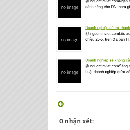
@ nguontinviet.comNgân h
dành riêng cho DN tham gi
Doanh nghiệp sẽ trở thành
@ nguontinviet.comLốc xo
chiều 25-5, trên địa bàn
Doanh nghiệp sẽ không cầ
@ nguontinviet.comSáng na
Luật doanh nghiệp (sửa đổi
0 nhận xét: