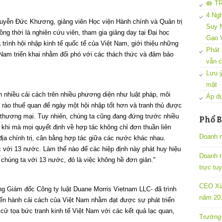
🪷 T
4 Ngh
 Nguyễn Đức Khương, giảng viên Học viện Hành chính và Quản trị
Suy N
ng thời là nghiên cứu viên, tham gia giảng dạy tại Đại học
Gạo 
trình hội nhập kinh tế quốc tế của Việt Nam, giới thiệu những
Phát 
Nam triển khai nhằm đối phó với các thách thức và đảm bảo
vẫn c
Lưu ý
mặt
 nhiều cải cách trên nhiều phương diện như luật pháp, môi
Áp dụ
 rào thuế quan để ngày một hội nhập tốt hơn và tranh thủ được
a thương mại. Tuy nhiên, chúng ta cũng đang đứng trước nhiều
Phổ B
khi mà mọi quyết định về hợp tác không chỉ đơn thuần liên
Doanh n
địa chính trị, cân bằng hợp tác giữa các nước khác nhau.
c với 13 nước. Làm thế nào để các hiệp định này phát huy hiệu
Doanh 
 chúng ta với 13 nước, đó là việc không hề đơn giản."
trực tu
CEO Xia
ng Giám đốc Công ty luật Duane Morris Vietnam LLC- đã trình
năm 201
tiến hành cải cách của Việt Nam nhằm đạt được sự phát triển
ử tọa bức tranh kinh tế Việt Nam với các kết quả lạc quan,
Trường 