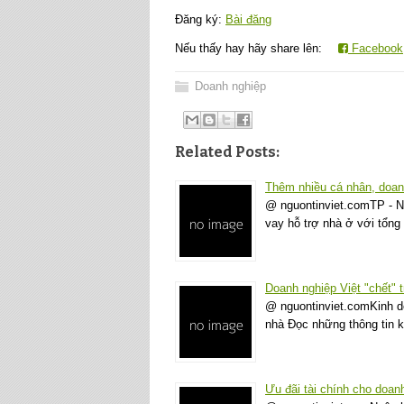
Đăng ký:
Bài đăng
Nếu thấy hay hãy share lên:
Facebook
Doanh nghiệp
Related Posts:
Thêm nhiều cá nhân, doanh
@ nguontinviet.comTP - N
vay hỗ trợ nhà ở với tổng
Doanh nghiệp Việt "chết" t
@ nguontinviet.comKinh do
nhà Đọc những thông tin ki
Ưu đãi tài chính cho doanh