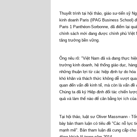
Thuyết trình tại hội thảo, giáo sư-tiến sỹ
kinh doanh Paris (IPAG Business School) đồ
Paris 1 Panthéon-Sorbonne, đã điểm lại quá 
chính sách mới đang được chính phủ Việt 
tăng trưởng bền vững.
Ông nêu rõ: "Việt Nam đã và đang thực hiện
trường kinh doanh, hệ thống giáo dục, hàng
những thuận lợi từ các hiệp định tự do hó
khó khăn và thách thức không dễ vượt qua 
quan đến vấn đề kinh tế, mà còn là vấn đề 
Chúng ta đã ký Hiệp định đối tác chiến lượ
quả và làm thế nào để cân bằng lợi ích của
Tại hội thảo, luật sư Oliver Massmann - Tổ
bày bản tham luận có tiêu đề "Các nỗ lực 
mạnh mẽ". Bản tham luận đã cung cấp cho c
đáng khích lệ trong năm 2014.