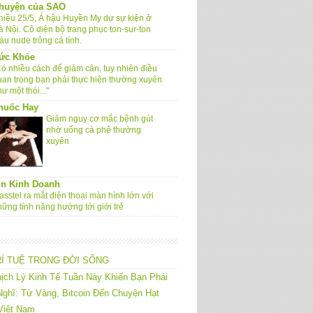
huyện của SAO
hiều 25/5, Á hậu Huyền My dự sự kiện ở
à Nội. Cô diện bộ trang phục ton-sur-ton
àu nude trông cá tính.
ức Khỏe
Có nhiều cách để giảm cân, tuy nhiên điều
uan trọng bạn phải thực hiện thường xuyên
ư một thói..."
huốc Hay
Giảm nguy cơ mắc bệnh gút
nhờ uống cà phê thường
xuyên
in Kinh Doanh
sstel ra mắt điện thoại màn hình lớn với
hững tính năng hướng tới giới trẻ
RÍ TUỆ TRONG ĐỜI SỐNG
ịch Lý Kinh Tế Tuần Này Khiến Bạn Phải
ghĩ: Từ Vàng, Bitcoin Đến Chuyện Hạt
Việt Nam