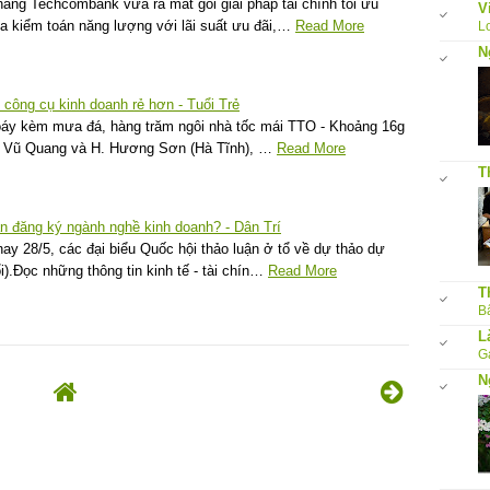
àng Techcombank vừa ra mắt gói giải pháp tài chính tối ưu
V
a kiểm toán năng lượng với lãi suất ưu đãi,…
Read More
L
N
 công cụ kinh doanh rẻ hơn - Tuổi Trẻ
áy kèm mưa đá, hàng trăm ngôi nhà tốc mái TTO - Khoảng 16g
 H. Vũ Quang và H. Hương Sơn (Hà Tĩnh), …
Read More
T
n đăng ký ngành nghề kinh doanh? - Dân Trí
y 28/5, các đại biểu Quốc hội thảo luận ở tổ về dự thảo dự
).Đọc những thông tin kinh tế - tài chín…
Read More
T
Bấ
L
G
N