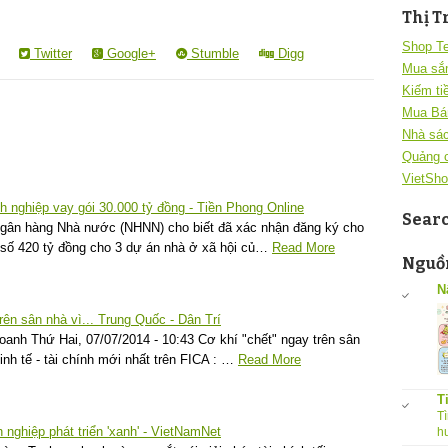
Thị T
Shop T
Twitter
Google+
Stumble
Digg
Mua sắ
Kiếm ti
Mua Bá
Nhà sác
Quảng 
VietSho
 nghiệp vay gói 30.000 tỷ đồng - Tiền Phong Online
Sear
gân hàng Nhà nước (NHNN) cho biết đã xác nhận đăng ký cho
 số 420 tỷ đồng cho 3 dự án nhà ở xã hội củ…
Read More
Nguồn
N
rên sân nhà vì... Trung Quốc - Dân Trí
anh Thứ Hai, 07/07/2014 - 10:43 Cơ khí "chết" ngay trên sân
nh tế - tài chính mới nhất trên FICA : …
Read More
T
Tì
 nghiệp phát triển 'xanh' - VietNamNet
h