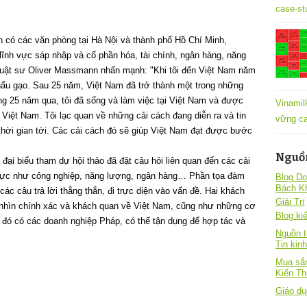
case-st
n có các văn phòng tại Hà Nội và thành phố Hồ Chí Minh,
lĩnh vực sáp nhập và cổ phần hóa, tài chính, ngân hàng, năng
, luật sư Oliver Massmann nhấn mạnh: "Khi tôi đến Việt Nam năm
hẩu gạo. Sau 25 năm, Việt Nam đã trở thành một trong những
ng 25 năm qua, tôi đã sống và làm việc tại Việt Nam và được
Vinamil
 Việt Nam. Tôi lạc quan về những cải cách đang diễn ra và tin
vững ca
 thời gian tới. Các cải cách đó sẽ giúp Việt Nam đạt được bước
Nguồ
đại biểu tham dự hội thảo đã đặt câu hỏi liên quan đến các cải
 vực như công nghiệp, năng lượng, ngân hàng… Phần tọa đàm
Blog Do
Bách K
các câu trả lời thẳng thắn, đi trực diện vào vấn đề. Hai khách
Giải Trí
nhìn chính xác và khách quan về Việt Nam, cũng như những cơ
Blog kiê
 đó có các doanh nghiệp Pháp, có thể tận dụng để hợp tác và
Nguồn t
Tin kin
Mua sắm
Kiến T
Giáo dụ