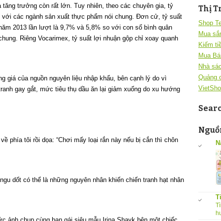
tăng trưởng còn rất lớn. Tuy nhiên, theo các chuyên gia, tỷ
Thị T
 với các ngành sản xuất thực phẩm nói chung. Đơn cử, tỷ suất
Shop T
ăm 2013 lần lượt là 9,7% và 5,8% so với con số bình quân
Mua sắ
hung. Riêng Vocarimex, tỷ suất lợi nhuận gộp chỉ xoay quanh
Kiếm ti
Mua Bá
Nhà sác
Quảng 
g giá của nguồn nguyên liệu nhập khẩu, bên cạnh lý do vì
VietSho
tranh gay gắt, mức tiêu thụ dầu ăn lại giảm xuống do xu hướng
Sear
Nguồn
ề phía tôi rồi dọa: “Chơi mấy loại rắn này nếu bị cắn thì chôn
N
ngu dốt có thể là những nguyên nhân khiến chiến tranh hạt nhân
T
Tì
h
ức ảnh chụp cùng bạn gái siêu mẫu Irina Shayk bên một chiếc