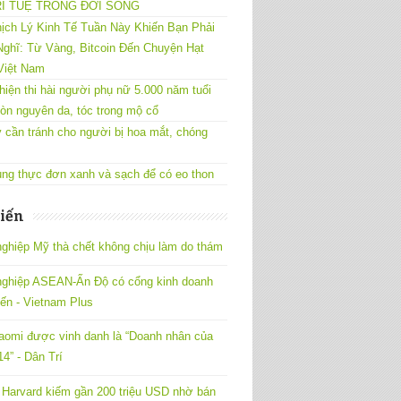
RÍ TUỆ TRONG ĐỜI SỐNG
ịch Lý Kinh Tế Tuần Này Khiến Bạn Phải
ghĩ: Từ Vàng, Bitcoin Đến Chuyện Hạt
Việt Nam
hiện thi hài người phụ nữ 5.000 năm tuổi
òn nguyên da, tóc trong mộ cổ
 cần tránh cho người bị hoa mắt, chóng
ng thực đơn xanh và sạch để có eo thon
iến
ghiệp Mỹ thà chết không chịu làm do thám
nghiệp ASEAN-Ấn Độ có cổng kinh doanh
yến - Vietnam Plus
omi được vinh danh là “Doanh nhân của
4” - Dân Trí
Harvard kiếm gần 200 triệu USD nhờ bán