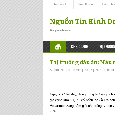
Nguồn Tin
Sức Khỏe
Kiến Th
Nguồn Tin Kinh D
#nguontinviet
KINH DOANH
THỊ TRƯỜNG
Thị trường dầu ăn: Màu
Author:
Nguon Tin Viet
|
23:26
|
No Comment
Ngày 25/7 tới đây, Tổng công ty Công nghi
giá công khai 31,1% cổ phần lần đầu ra cô
Vocarimex đang nắm giữ các công ty con và
70%.