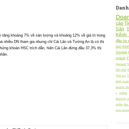
Danh
Doa
cáo
Ti
Sản
Kênh 
h tăng khoảng 7% về sản lượng và khoảng 12% về giá trị trong
đầu tư 
á nhiều DN tham gia nhưng chỉ Cái Lân và Tường An là có thị
dục
Kin
hứng khoán HSC trích dẫn, hiện Cái Lân đứng đầu 37,3% thị
Google
phần.
ngách
Ý
Harvard
H
Nội thất
P
Thủ tục
T
dịch quả
doanh nh
y
online
thương v
nhân
tàu
ứng dụng 