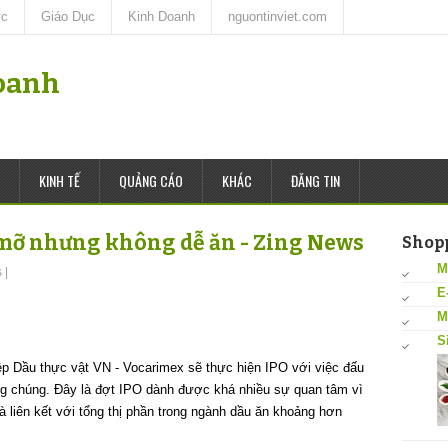
ức
Giáo Dục
Kinh Doanh
nguontinviet.com
oanh
KINH TẾ
QUẢNG CÁO
KHÁC
ĐĂNG TIN
 mỡ nhưng không dễ ăn - Zing News
Shop
M
s
|
E
M
S
ệp Dầu thực vật VN - Vocarimex sẽ thực hiện IPO với việc đấu
ng chúng. Đây là đợt IPO dành được khá nhiều sự quan tâm vì
 liên kết với tổng thị phần trong ngành dầu ăn khoảng hơn