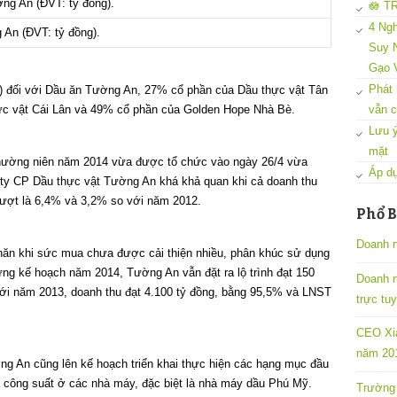
🪷 T
4 Ngh
 An (ĐVT: tỷ đồng).
Suy N
Gạo 
Phát 
) đối với Dầu ăn Tường An, 27% cổ phần của Dầu thực vật Tân
ực vật Cái Lân và 49% cổ phần của Golden Hope Nhà Bè.
vẫn c
Lưu ý
mặt
g thường niên năm 2014 vừa được tổ chức vào ngày 26/4 vừa
Áp dụ
ty CP Dầu thực vật Tường An khá khả quan khi cả doanh thu
 lượt là 6,4% và 3,2% so với năm 2012.
Phổ B
Doanh n
ăn khi sức mua chưa được cải thiện nhiều, phân khúc sử dụng
ng kế hoạch năm 2014, Tường An vẫn đặt ra lộ trình đạt 150
Doanh 
với năm 2013, doanh thu đạt 4.100 tỷ đồng, bằng 95,5% và LNST
trực tu
CEO Xia
năm 201
g An cũng lên kế hoạch triển khai thực hiện các hạng mục đầu
uả công suất ở các nhà máy, đặc biệt là nhà máy dầu Phú Mỹ.
Trường 