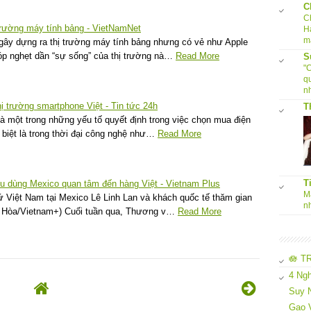
C
C
ị trường máy tính bảng - VietNamNet
H
m
gây dựng ra thị trường máy tính bảng nhưng có vẻ như Apple
óp nghẹt dần “sự sống” của thị trường nà…
Read More
S
"
q
nh
hị trường smartphone Việt - Tin tức 24h
T
là một trong những yếu tố quyết định trong việc chọn mua điện
 biệt là trong thời đại công nghệ như…
Read More
T
êu dùng Mexico quan tâm đến hàng Việt - Vietnam Plus
Ma
 Việt Nam tại Mexico Lê Linh Lan và khách quốc tế thăm gian
n
t Hòa/Vietnam+) Cuối tuần qua, Thương v…
Read More
🪷 T
4 Ngh
Suy N
Gạo 