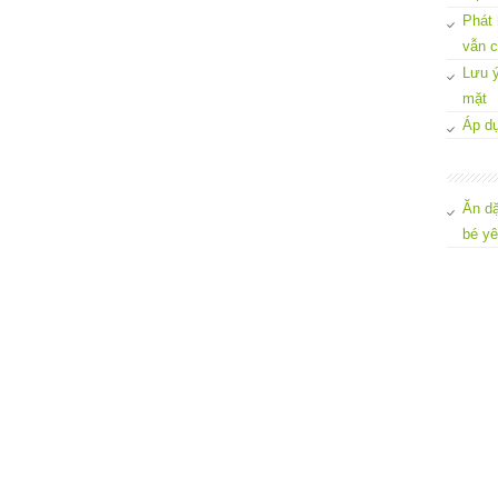
Phát 
vẫn c
Lưu ý
mặt
Áp dụ
Ăn dặ
bé y