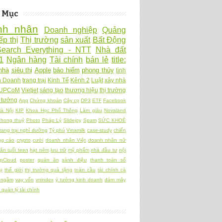
 Mục
nh nhân
Doanh nghiệp
Quảng
ếp thị
Thị trường
sản xuất
Bất Động
Search Everything - NTT
Nhà đất
1
Ngân hàng
Tài chính
bán lẻ
title:
nhà
siêu thị
Apple
bảo hiểm
phong thủy
tình
h Doanh
trang trại
Kinh Tế
Kênh 2
Luật
xây nhà
UPCoM
Vietjet
sáng tạo
thương hiệu
thị trường
 tưởng
App
Chứng khoán
Cây cọ
DP3
ETF
Facebook
à Nội
KIP
Khoa Học Phổ Thông
Làm giàu
Novaland
hong thuỷ
Photo
Pháp Lý
Slidejoy
Spam
SỨC KHOẺ
rang trại nghỉ dưỡng
Tỷ phú
Vinamilk
case-study
chiến
ng cáo
crypto
cười
doanh nhân Việt
doanh nhân nữ
ân tuổi teen
hạt nêm
lưu trữ
mỹ phẩm
nhà đầu tư
nội
pCloud
poster
quán ăn
sành điệu
thanh toán số
ụ
thế giới
thị trường quà tặng
toàn cầu
tài chính cá
 ngầm
vay vốn
vnindex
ý tưởng kinh doanh
đám mây
quản lý tài chính