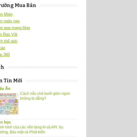
rường Mua Bán
en Mien
m ngày nay
ền qua mạng blog
n Rao Vặt
h thế giới
cáo
p 360
ch
 Tin Mới
ấu Ăn
Cách nấu chè bưởi giòn ngon
không bị đắng?
in học
nh hình của các nền tảng AI và API: Xu
ướng, Bảo mật và Phát triển