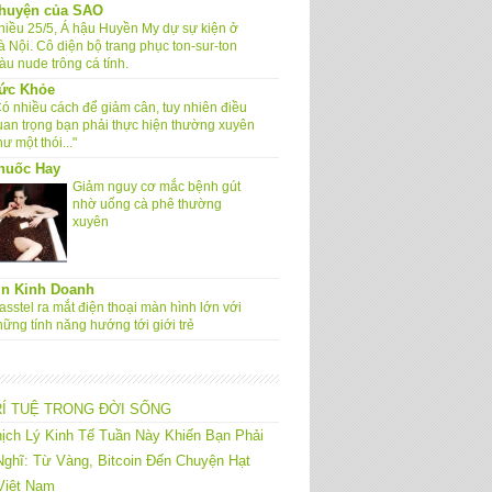
huyện của SAO
hiều 25/5, Á hậu Huyền My dự sự kiện ở
à Nội. Cô diện bộ trang phục ton-sur-ton
àu nude trông cá tính.
ức Khỏe
Có nhiều cách để giảm cân, tuy nhiên điều
uan trọng bạn phải thực hiện thường xuyên
ư một thói..."
huốc Hay
Giảm nguy cơ mắc bệnh gút
nhờ uống cà phê thường
xuyên
in Kinh Doanh
sstel ra mắt điện thoại màn hình lớn với
hững tính năng hướng tới giới trẻ
RÍ TUỆ TRONG ĐỜI SỐNG
ịch Lý Kinh Tế Tuần Này Khiến Bạn Phải
ghĩ: Từ Vàng, Bitcoin Đến Chuyện Hạt
Việt Nam