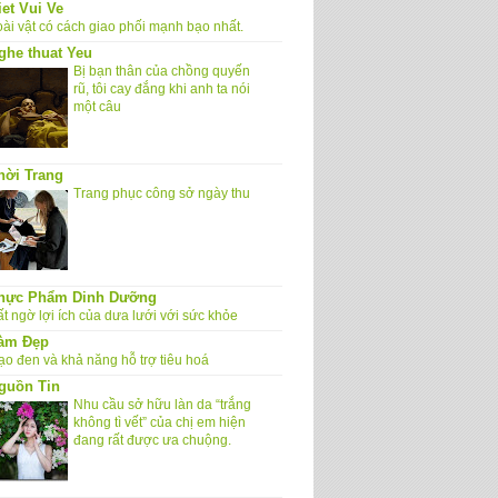
iet Vui Ve
oài vật có cách giao phối mạnh bạo nhất.
ghe thuat Yeu
Bị bạn thân của chồng quyến
rũ, tôi cay đắng khi anh ta nói
một câu
hời Trang
Trang phục công sở ngày thu
hực Phẩm Dinh Dưỡng
t ngờ lợi ích của dưa lưới với sức khỏe
àm Đẹp
ạo đen và khả năng hỗ trợ tiêu hoá
guồn Tin
Nhu cầu sở hữu làn da “trắng
không tì vết” của chị em hiện
đang rất được ưa chuộng.