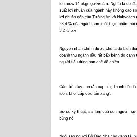
lên mức 14,5kg/người/năm. Nghĩa là dư địa 
suất lợi nhuận của ngành này không cao so
lợi nhuận gộp của Tường An và Nakydaco n
23,4 % của ngành sản xuất thực phẩm nói c
3,2 -3,5%.
Nguyên nhân chính được cho là do biến độn
doanh thu ngành dầu rất bấp bênh do cạnh 
người tiêu dùng hạn chế đồ chiên.
Cầm trên tay con rắn cạp nia, Thanh dứ dứ v
luôn, khỏi cấp cứu tốn xăng”.
Sự cố kỹ thuật, sai lầm của con người, sự 
bùng nổ.
Ngôi sao người Bồ Đào Nha cho đăng tải b