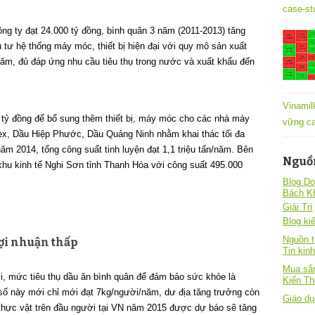
case-st
g ty đạt 24.000 tỷ đồng, bình quân 3 năm (2011-2013) tăng
 tư hệ thống máy móc, thiết bị hiện đại với quy mô sản xuất
n/năm, đủ đáp ứng nhu cầu tiêu thụ trong nước và xuất khẩu đến
Vinamil
 tỷ đồng để bổ sung thêm thiết bị, máy móc cho các nhà máy
vững ca
ex, Dầu Hiệp Phước, Dầu Quảng Ninh nhằm khai thác tối đa
m 2014, tổng công suất tinh luyện đạt 1,1 triệu tấn/năm. Bên
Nguồ
hu kinh tế Nghi Sơn tỉnh Thanh Hóa với công suất 495.000
Blog Do
Bách K
Giải Trí
Blog kiê
Nguồn t
lợi nhuận thấp
Tin kin
Mua sắm
i, mức tiêu thụ dầu ăn bình quân để đảm bảo sức khỏe là
Kiến T
số này mới chỉ mới đạt 7kg/người/năm, dư địa tăng trưởng còn
Giáo dụ
u thực vật trên đầu người tại VN năm 2015 được dự báo sẽ tăng