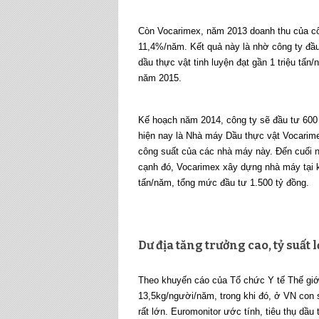
Còn Vocarimex, năm 2013 doanh thu của côn
11,4%/năm. Kết quả này là nhờ công ty đầu
dầu thực vật tinh luyện đạt gần 1 triệu tấ
năm 2015.
Kế hoạch năm 2014, công ty sẽ đầu tư 600
hiện nay là Nhà máy Dầu thực vật Vocarim
công suất của các nhà máy này. Đến cuối nă
cạnh đó, Vocarimex xây dựng nhà máy tại k
tấn/năm, tổng mức đầu tư 1.500 tỷ đồng.
Dư địa tăng trưởng cao, tỷ suất 
Theo khuyến cáo của Tổ chức Y tế Thế giớ
13,5kg/người/năm, trong khi đó, ở VN con 
rất lớn. Euromonitor ước tính, tiêu thụ dầ