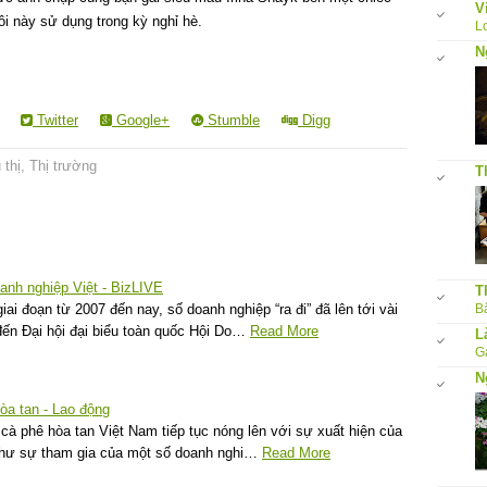
V
i này sử dụng trong kỳ nghỉ hè.
L
N
Twitter
Google+
Stumble
Digg
 thị
,
Thị trường
T
anh nghiệp Việt - BizLIVE
T
i đoạn từ 2007 đến nay, số doanh nghiệp “ra đi” đã lên tới vài
Bấ
ến Đại hội đại biểu toàn quốc Hội Do…
Read More
L
G
N
hòa tan - Lao động
 cà phê hòa tan Việt Nam tiếp tục nóng lên với sự xuất hiện của
hư sự tham gia của một số doanh nghi…
Read More