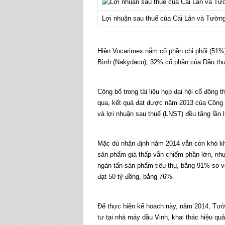
Lợi nhuận sau thuế của Cái Lân và Tường
Hiện Vocarimex nắm cổ phần chi phối (51%
Bình (Nakydaco), 32% cổ phần của Dầu th
Công bố trong tài liệu họp đại hội cổ đôn
qua, kết quả đạt được năm 2013 của Công 
và lợi nhuận sau thuế (LNST) đều tăng lần
Mặc dù nhận định năm 2014 vẫn còn khó kh
sản phẩm giá thấp vẫn chiếm phần lớn, như
ngàn tấn sản phẩm tiêu thụ, bằng 91% so 
đạt 50 tỷ đồng, bằng 76%.
Để thực hiện kế hoạch này, năm 2014, Tườn
tư tại nhà máy dầu Vinh, khai thác hiệu q