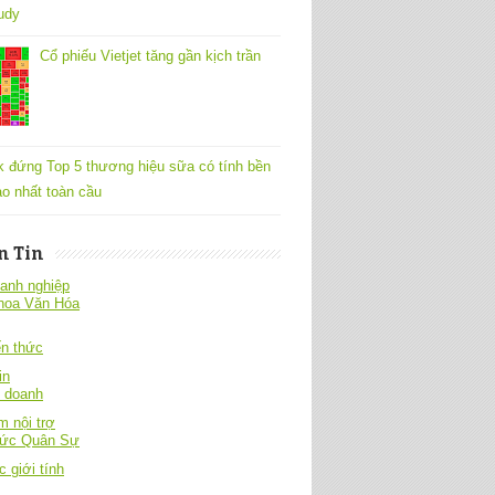
udy
Cổ phiếu Vietjet tăng gần kịch trần
k đứng Top 5 thương hiệu sữa có tính bền
o nhất toàn cầu
n Tin
anh nghiệp
hoa Văn Hóa
́n thức
in
h doanh
 nội trợ
hức Quân Sự
c giới tính