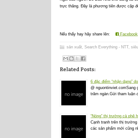
trực thăng. Đây là phương tiên được cặp đô
Nếu thấy hay hãy share lên:
Facebook
sản xuất
,
Search Everything - NTT
,
siêu
Related Posts:
6 đặc điểm “nhận dạng” do
@ nguontinviet.comSang gia
trăm ngàn.Gửi tham luận đ
“Nóng” thị trường cà phê 
Cạnh tranh trên thị trường
các sản phẩm mới cũng n