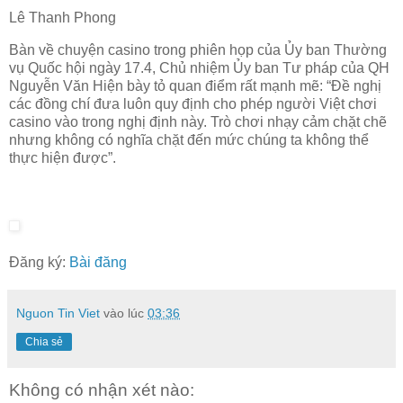
Lê Thanh Phong
Bàn về chuyện casino trong phiên họp của Ủy ban Thường
vụ Quốc hội ngày 17.4, Chủ nhiệm Ủy ban Tư pháp của QH
Nguyễn Văn Hiện bày tỏ quan điểm rất mạnh mẽ: “Đề nghị
các đồng chí đưa luôn quy định cho phép người Việt chơi
casino vào trong nghị định này. Trò chơi nhạy cảm chặt chẽ
nhưng không có nghĩa chặt đến mức chúng ta không thể
thực hiện được”.
Đăng ký:
Bài đăng
Nguon Tin Viet
vào lúc
03:36
Chia sẻ
Không có nhận xét nào: