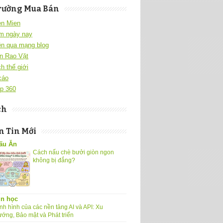
rường Mua Bán
en Mien
m ngày nay
ền qua mạng blog
n Rao Vặt
h thế giới
cáo
p 360
ch
 Tin Mới
ấu Ăn
Cách nấu chè bưởi giòn ngon
không bị đắng?
in học
nh hình của các nền tảng AI và API: Xu
ướng, Bảo mật và Phát triển