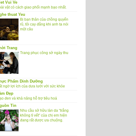
iet Vui Ve
oài vật có cách giao phối mạnh bạo nhất.
ghe thuat Yeu
Bị bạn thân của chồng quyến
rũ, tôi cay đắng khi anh ta nói
một câu
hời Trang
Trang phục công sở ngày thu
hực Phẩm Dinh Dưỡng
t ngờ lợi ích của dưa lưới với sức khỏe
àm Đẹp
ạo đen và khả năng hỗ trợ tiêu hoá
guồn Tin
Nhu cầu sở hữu làn da “trắng
không tì vết” của chị em hiện
đang rất được ưa chuộng.