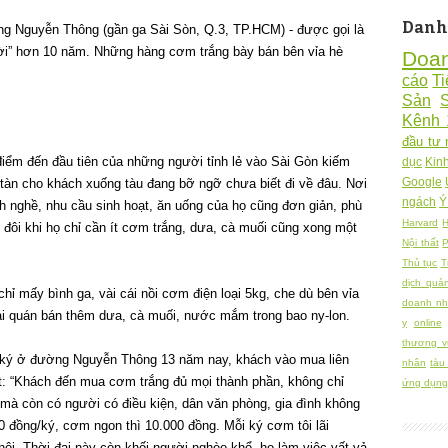
Danh
g Nguyễn Thông (gần ga Sài Sòn, Q.3, TP.HCM) - được gọi là
đời” hơn 10 năm. Những hàng cơm trắng bày bán bên vỉa hè
Doa
cáo
Ti
Sản
Kênh 
đầu tư 
điểm đến đầu tiên của những người tỉnh lẻ vào Sài Gòn kiếm
dục
Kin
Google
i tàn cho khách xuống tàu đang bỡ ngỡ chưa biết đi về đâu. Nơi
ngách
Ý
h nghề, nhu cầu sinh hoạt, ăn uống của họ cũng đơn giản, phù
Harvard
H
, đôi khi họ chỉ cần ít cơm trắng, dưa, cà muối cũng xong một
Nội thất
P
Thủ tục
T
dịch quả
ỉ mấy bình ga, vài cái nồi cơm điện loại 5kg, che dù bên vỉa
doanh nh
ài quán bán thêm dưa, cà muối, nước mắm trong bao ny-lon.
y
online
thương v
ký ở đường Nguyễn Thông 13 năm nay, khách vào mua liên
nhân
tàu
ết: “Khách đến mua cơm trắng đủ mọi thành phần, không chỉ
ứng dụng 
 mà còn có người có điều kiện, dân văn phòng, gia đình không
0 đồng/ký, cơm ngon thì 10.000 đồng. Mỗi ký cơm tôi lãi
thôi. Thời đại này còn khối người nghèo khổ, họ làm việc vất vả