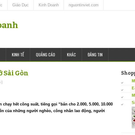
ức
Giáo Dục
Kinh Doanh
nguontinviet.com
oanh
KINH TẾ
QUẢNG CÁO
KHÁC
ĐĂNG TIN
ở Sài Gòn
Shop
M
s
|
E
M
S
 chạy hết công suất, tiếng gọi “bán cho 2.000, 5.000, 10.000
lên của những người nghèo, công nhân lao động, người