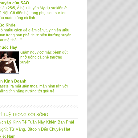
huyện của SAO
hiều 25/5, Á hậu Huyền My dự sự kiện ở
à Nội. Cô diện bộ trang phục ton-sur-ton
àu nude trông cá tính.
ức Khỏe
Có nhiều cách để giảm cân, tuy nhiên điều
uan trọng bạn phải thực hiện thường xuyên
ư một thói..."
huốc Hay
Giảm nguy cơ mắc bệnh gút
nhờ uống cà phê thường
xuyên
in Kinh Doanh
sstel ra mắt điện thoại màn hình lớn với
hững tính năng hướng tới giới trẻ
RÍ TUỆ TRONG ĐỜI SỐNG
ịch Lý Kinh Tế Tuần Này Khiến Bạn Phải
ghĩ: Từ Vàng, Bitcoin Đến Chuyện Hạt
Việt Nam