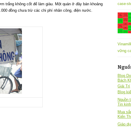
case-st
cơm trắng không cốt để làm giàu. Một quán ở đây bán khoảng
.000 đồng chưa trừ các chi phí nhân công, điện nước.
Vinamil
vững ca
Nguồ
Blog Do
Bách K
Giải Trí
Blog kiê
Nguồn t
Tin kin
Mua sắm
Kiến T
Giáo dụ