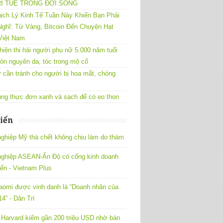
RÍ TUỆ TRONG ĐỜI SỐNG
ịch Lý Kinh Tế Tuần Này Khiến Bạn Phải
ghĩ: Từ Vàng, Bitcoin Đến Chuyện Hạt
Việt Nam
hiện thi hài người phụ nữ 5.000 năm tuổi
òn nguyên da, tóc trong mộ cổ
 cần tránh cho người bị hoa mắt, chóng
ng thực đơn xanh và sạch để có eo thon
iến
ghiệp Mỹ thà chết không chịu làm do thám
nghiệp ASEAN-Ấn Độ có cổng kinh doanh
yến - Vietnam Plus
omi được vinh danh là “Doanh nhân của
4” - Dân Trí
Harvard kiếm gần 200 triệu USD nhờ bán