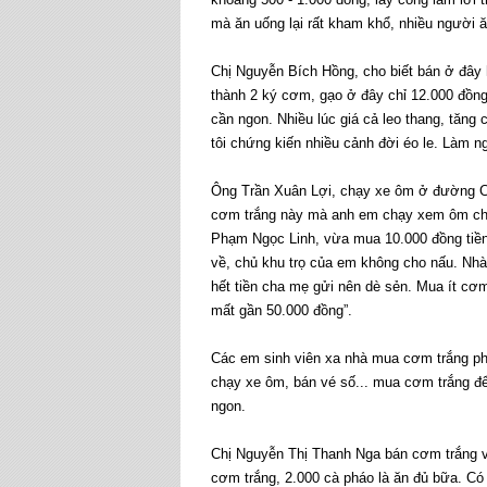
mà ăn uống lại rất kham khổ, nhiều người ăn
Chị Nguyễn Bích Hồng, cho biết bán ở đây
thành 2 ký cơm, gạo ở đây chỉ 12.000 đồn
cần ngon. Nhiều lúc giá cả leo thang, tăng
tôi chứng kiến nhiều cảnh đời éo le. Làm 
Ông Trần Xuân Lợi, chạy xe ôm ở đường 
cơm trắng này mà anh em chạy xem ôm chúng 
Phạm Ngọc Linh, vừa mua 10.000 đồng tiề
về, chủ khu trọ của em không cho nấu. Nhà
hết tiền cha mẹ gửi nên dè sẻn. Mua ít cơ
mất gần 50.000 đồng”.
Các em sinh viên xa nhà mua cơm trắng phầ
chạy xe ôm, bán vé số... mua cơm trắng để
ngon.
Chị Nguyễn Thị Thanh Nga bán cơm trắng v
cơm trắng, 2.000 cà pháo là ăn đủ bữa. C