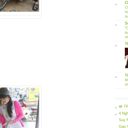
C
C
H
m
S
"
q
nh
T
T
Ma
n
🪷 T
4 Ngh
Suy N
Gạo 