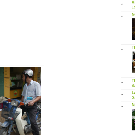
V
L
N
T
T
Bấ
L
G
N