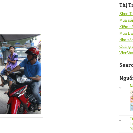
Thị T
Shop T
Mua sắ
Kiếm ti
Mua Bá
Nhà sác
Quảng 
VietSho
Sear
Nguồn
N
T
Tì
h