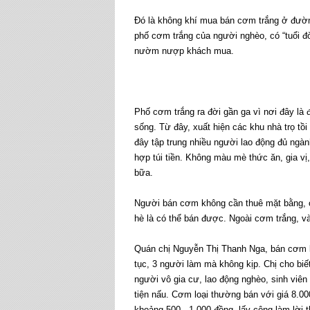
Đó là không khí mua bán cơm trắng ở đườn
phố cơm trắng của người nghèo, có “tuổi 
nườm nượp khách mua.
Phố cơm trắng ra đời gần ga vì nơi đây là 
sống. Từ đây, xuất hiện các khu nhà trọ tồ
đây tập trung nhiều người lao động đủ ngàn
hợp túi tiền. Không màu mè thức ăn, gia vị
bữa.
Người bán cơm không cần thuê mặt bằng, ch
hè là có thể bán được. Ngoài cơm trắng, v
Quán chị Nguyễn Thị Thanh Nga, bán cơm 
tục, 3 người làm mà không kịp. Chị cho bi
người vô gia cư, lao động nghèo, sinh viên
tiện nấu. Cơm loại thường bán với giá 8.00
khoảng 500 - 1.000 đồng, lấy công làm lời 