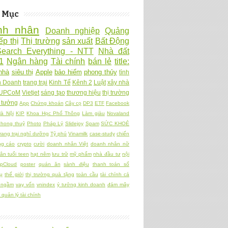
 Mục
nh nhân
Doanh nghiệp
Quảng
ếp thị
Thị trường
sản xuất
Bất Động
Search Everything - NTT
Nhà đất
1
Ngân hàng
Tài chính
bán lẻ
title:
nhà
siêu thị
Apple
bảo hiểm
phong thủy
tình
h Doanh
trang trại
Kinh Tế
Kênh 2
Luật
xây nhà
UPCoM
Vietjet
sáng tạo
thương hiệu
thị trường
 tưởng
App
Chứng khoán
Cây cọ
DP3
ETF
Facebook
à Nội
KIP
Khoa Học Phổ Thông
Làm giàu
Novaland
hong thuỷ
Photo
Pháp Lý
Slidejoy
Spam
SỨC KHOẺ
rang trại nghỉ dưỡng
Tỷ phú
Vinamilk
case-study
chiến
ng cáo
crypto
cười
doanh nhân Việt
doanh nhân nữ
ân tuổi teen
hạt nêm
lưu trữ
mỹ phẩm
nhà đầu tư
nội
pCloud
poster
quán ăn
sành điệu
thanh toán số
ụ
thế giới
thị trường quà tặng
toàn cầu
tài chính cá
 ngầm
vay vốn
vnindex
ý tưởng kinh doanh
đám mây
quản lý tài chính