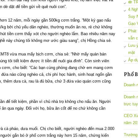
🪷 T
 dè dặt để tiền gửi về quê nuôi con”.
4 Ngh
Suy N
 hơn 12 năm, mỗi ngày gần 500kg cơm trắng. “Một ký gạo nấu
Gạo 
g/kg bởi chủ yếu dân nghèo, thường muốn ăn no, rẻ chứ không
Phát 
 chút tiền cơm thấy xót cho người nghèo lắm. Bao nhiêu năm nay
vẫn c
nghề này chúng tôi không mơ ước giàu sang”, chị Hồng chia sẻ.
Lưu ý
mặt
CMT8 vừa mua mấy bịch cơm, chia sẻ: “Nhờ mấy quán bán
Áp dụ
tôi tiết kiệm được ít tiền để nuôi gia đình”. Còn sinh viên
n cơm, cho biết: “Các bạn cùng phòng đang chờ em mang cơm
Phổ B
 đứa nào cũng nghèo cả, chi phí học hành, sinh hoạt ngốn gần
m, thêm dưa cà, rau là đủ bữa, chứ 3 đứa vào quán cơm cũng
Doanh n
Doanh 
n để tiết kiệm, phần vì chủ nhà trọ không cho nấu ăn. Người
trực tu
 ăn qua ngày. Đối với họ, bữa ăn cốt để no chứ không cần
CEO Xia
năm 201
à cà pháo, dưa muối. Chị cho biết, người nghèo đến mua 2.000
Trường 
ó người gắn bó ở phố cơm trắng này hơn 15 năm, chứng kiến