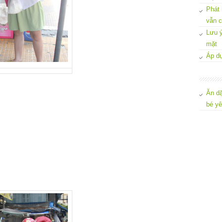
Phát 
vẫn c
Lưu ý
mặt
Áp dụ
Ăn dặ
bé y