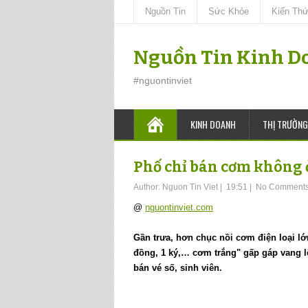
Nguồn Tin
Sức Khỏe
Kiến Th
Nguồn Tin Kinh D
#nguontinviet
KINH DOANH
THỊ TRƯỜNG
Phố chỉ bán cơm không 
Author:
Nguon Tin Viet
|
19:51
|
No Comment
@
nguontinviet.com
Gần trưa, hơn chục nồi cơm điện loại lớn
đồng, 1 ký,… cơm trắng" gấp gáp vang 
bán vé số, sinh viên.