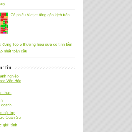
udy
Cổ phiếu Vietjet tăng gần kịch trần
k đứng Top 5 thương hiệu sữa có tính bền
o nhất toàn cầu
n Tin
anh nghiệp
hoa Văn Hóa
́n thức
in
h doanh
 nội trợ
hức Quân Sự
c giới tính