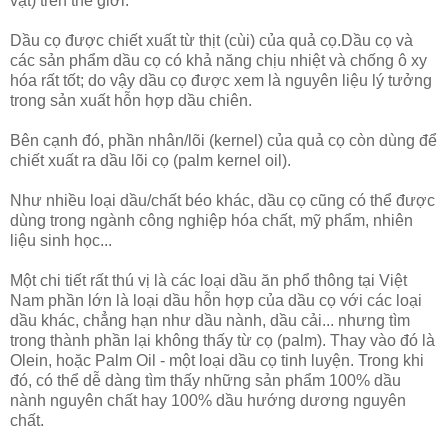
vật) trên thế giới.
Dầu cọ được chiết xuất từ thịt (cùi) của quả cọ.Dầu cọ và
các sản phẩm dầu cọ có khả năng chịu nhiệt và chống ô xy
hóa rất tốt; do vậy dầu cọ được xem là nguyên liệu lý tưởng
trong sản xuất hỗn hợp dầu chiên.
Bên cạnh đó, phần nhân/lõi (kernel) của quả cọ còn dùng để
chiết xuất ra dầu lõi cọ (palm kernel oil).
Như nhiều loại dầu/chất béo khác, dầu cọ cũng có thể được
dùng trong ngành công nghiệp hóa chất, mỹ phẩm, nhiên
liệu sinh học...
Một chi tiết rất thú vị là các loại dầu ăn phổ thông tại Việt
Nam phần lớn là loại dầu hỗn hợp của dầu cọ với các loại
dầu khác, chẳng hạn như dầu nành, dầu cải... nhưng tìm
trong thành phần lại không thấy từ cọ (palm). Thay vào đó là
Olein, hoặc Palm Oil - một loại dầu cọ tinh luyện. Trong khi
đó, có thể dễ dàng tìm thấy những sản phẩm 100% dầu
nành nguyên chất hay 100% dầu hướng dương nguyên
chất.