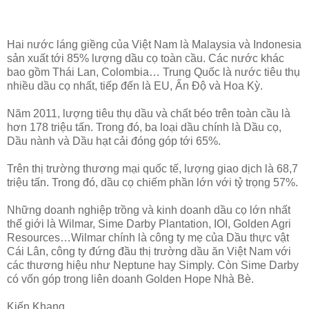
Hai nước láng giềng của Việt Nam là Malaysia và Indonesia
sản xuất tới 85% lượng dầu cọ toàn cầu. Các nước khác
bao gồm Thái Lan, Colombia… Trung Quốc là nước tiêu thụ
nhiều dầu cọ nhất, tiếp đến là EU, Ấn Độ và Hoa Kỳ.
Năm 2011, lượng tiêu thụ dầu và chất béo trên toàn cầu là
hơn 178 triệu tấn. Trong đó, ba loại dầu chính là Dầu cọ,
Dầu nành và Dầu hạt cải đóng góp tới 65%.
Trên thị trường thương mại quốc tế, lượng giao dịch là 68,7
triệu tấn. Trong đó, dầu cọ chiếm phần lớn với tỷ trọng 57%.
Những doanh nghiệp trồng và kinh doanh dầu cọ lớn nhất
thế giới là Wilmar, Sime Darby Plantation, IOI, Golden Agri
Resources…Wilmar chính là công ty mẹ của Dầu thực vật
Cái Lân, công ty đứng đầu thị trường dầu ăn Việt Nam với
các thương hiệu như Neptune hay Simply. Còn Sime Darby
có vốn góp trong liên doanh Golden Hope Nhà Bè.
Kiến Khang