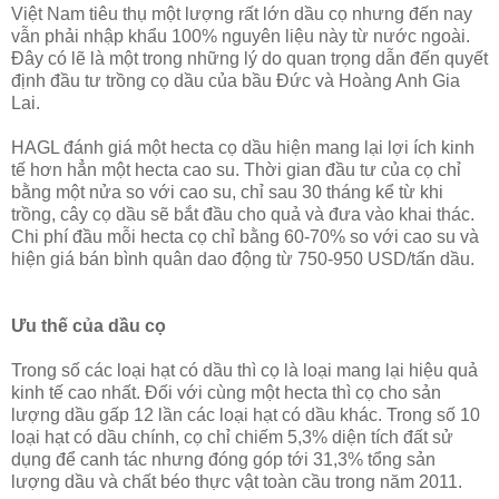
Việt Nam tiêu thụ một lượng rất lớn dầu cọ nhưng đến nay
vẫn phải nhập khẩu 100% nguyên liệu này từ nước ngoài.
Đây có lẽ là một trong những lý do quan trọng dẫn đến quyết
định đầu tư trồng cọ dầu của bầu Đức và Hoàng Anh Gia
Lai.
HAGL đánh giá một hecta cọ dầu hiện mang lại lợi ích kinh
tế hơn hẳn một hecta cao su. Thời gian đầu tư của cọ chỉ
bằng một nửa so với cao su, chỉ sau 30 tháng kể từ khi
trồng, cây cọ dầu sẽ bắt đầu cho quả và đưa vào khai thác.
Chi phí đầu mỗi hecta cọ chỉ bằng 60-70% so với cao su và
hiện giá bán bình quân dao động từ 750-950 USD/tấn dầu.
Ưu thế của dầu cọ
Trong số các loại hạt có dầu thì cọ là loại mang lại hiệu quả
kinh tế cao nhất. Đối với cùng một hecta thì cọ cho sản
lượng dầu gấp 12 lần các loại hạt có dầu khác. Trong số 10
loại hạt có dầu chính, cọ chỉ chiếm 5,3% diện tích đất sử
dụng để canh tác nhưng đóng góp tới 31,3% tổng sản
lượng dầu và chất béo thực vật toàn cầu trong năm 2011.