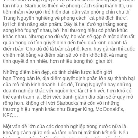
lẫn nhau. Starbucks thiên về phong cách sống thành thị, ưu
tiên nhắm vào giới trẻ hiện đại, dân văn phòng chỉn chu thì
Trung Nguyên nghiêng về phong cách “cà phê đích thực”,
lợi ích tính năng sản phẩm. Đây là hai đường thẳng song
song khó “đụng” nhau, bởi hai thương hiệu có phân khúc
khác nhau. Nhưng cho dù vậy, họ vẫn sẽ gặp ở một điểm rất
quan trọng có tính quyết định đến hiệu quả kinh doanh là
điểm bán. Cho dù đó là bán cà phê, kem, hay gà rán thì cuộc
chiến mặt bằng và điểm bán sẽ trở nên khốc liệt và mang
tính quyết định nhiều hơn nhiều trong thời gian tới.
Những điểm bán đẹp, có tính chiến lược luôn giới
hạn.Trong bán lẻ, địa điểm quyết định phần lớn sự thành bại
của mô hình kinh doanh. Lúc đó, Trung Nguyên hay những
doanh nghiệp khác với nguồn lực tài chính yếu hơn khó có
thể cạnh tranh lại. Bởi việc tranh giành địa bàn sẽ ở quy mô
rộng hơn, không chỉ với Starbucks mà còn với những
thương hiệu mạnh khác như Burger King, Mc Donald’s,
KFC…
Một vấn đề lớn của các doanh nghiệp trong nước nữa là
khoảng cách giữa nói và làm luôn bị mất tính kết nối. Nếu