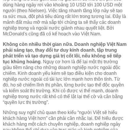
dùng hàng ngày rơi vào khoảng 10 USD tới 100 USD một
người (theo Nielsen). Việc tăng nhanh tầng lớp này sẽ tạo
ra sức mua, đột phá tiêu dùng rất lớn trong tương lai. Đây là
mảnh đất màu mỡ mà sắp tới chúng ta sẽ thấy các doanh
nghiệp trong và ngoài nước giành nhau quyết liệt. Bởi
McDonald's cũng đã có kế hoạch vào Việt Nam.
Không còn nhiều thời gian nữa. Doanh nghiệp Việt Nam
phải sáng tạo, thay đổi tư duy kinh doanh, tập trung
phát triển và tạo dựng giá trị cốt lõi, nếu không sẽ tiếp
tục khủng hoảng
. Nguy cơ hơn là để lại một thị trường
giàu tiềm năng cho những doanh nghiệp nước ngoài độc
chiếm. Kinh doanh yếu kém sẽ tạo điều kiện cho doanh
nghiệp nước ngoài có tài lực lớn mạnh hơn thôn tính. Từ
đó, họ sẽ chiếm lĩnh thị phần, từng bước tạo thế độc quyền
và kiểm soát thị trường. Khi có được vị thế mạnh, doanh
nghiệp trong nước rất khó có thể lật lại thế cờ và cân bằng
“quyền lực thị trường”.
Những suy nghĩ chủ quan theo kiểu “người Việt sẽ hiểu
khách hàng Việt hơn” cần phải cân nhắc lại. Để hiểu được
khách hàng một cách chuyên nghiệp, doanh nghiệp ngày
nay không thể chỉ dựa vào trực giác và kinh nghiệm của