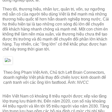
đồng nghiệp quốc tế.
Theo tôi, thương hiệu, nhân lực, quản trị, vốn, sự ngưỡng
mộ sẵn có của người tiêu dùng Việt là thế mạnh mà những
thương hiệu quốc tế hơn hẳn doanh nghiệp trong nước. Cái
họ thiếu hiện tại là tạo những cơn sóng đủ lớn để chuyển
đổi khách hàng nhanh chóng và mạnh mẽ. Một con chim én
không thể làm nên mùa xuân, vài thương hiệu chưa thể tạo
được thị trường và đủ mạnh để chuyển đổi phần lớn khách
hàng. Tuy nhiên, các "ông lớn" có thể khắc phục được hạn
chế này trong thời gian tới.
Theo ông Phạm Việt Anh, Chủ tịch Left Brain Connectors,
doanh nghiệp Việt phải thay đổi chiến lược kinh doanh để
cạnh tranh với các ông lớn fastfood. Ảnh:
NVCC
Hiện Việt Nam có khoảng 8 triệu người được xếp vào tầng
lớp trung lưu thành thị. Đến năm 2020, con số này khoảng
44 triệu người và lên tới 95 triệu người vào năm 2030. Tầng
lớp trung lưu bao gồm các hộ gia đình có mức chi phí tiêu