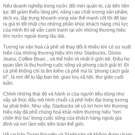
Nếu doanh nghiệp trong nước đổi mới quản trị, cải tiến liên
tục để giảm thiểu lãng phí, nâng cao chất lượng sản phẩm,
dịch vụ, tập trung khoanh vùng vào thế mạnh cốt lõi để tạo
ra giá trị tốt nhất cho những phân khúc khách hàng chủ lực
của mình thì sẽ vẫn cạnh tranh lại với những thương hiệu
lớn nước ngoài trong lâu dài.
Tương lai văn hoá cà phê sẽ thay đổi ít nhiều khi có sự xuất
hiện của những thương hiệu lớn như Starbucks, Gloria
Jeans, Coffee Bean... và thể hiện rõ nhất ở giới trẻ. Điều họ
quan tâm là thụ hưởng cuộc sống và phong cách giải trí. Đi
cà phê không chỉ là tìm kiếm cà phê mà là “phong cách giải
trí”, là nơi để tụ tập bạn bè, giao lưu xã hội, thư giãn cuối
tuần.
Chính những thái độ và hành vi của người tiêu dùng như
vậy sẽ thúc đẩy mô hình chuỗi cà phê hiện đại trong tương
lai phát triển. Như vậy, Starbucks sẽ có lợi hơn khi thương
hiệu này đã phổ chúng hoá khái niệm thương hiệu “nơi
chốn thứ ba” trong cuộc sống của khách hàng ngoài gia
đình và nơi làm việc trên toàn thế giới.
Về cơ bản Trung Nguyên và Starbucks sẽ không đụng chạm